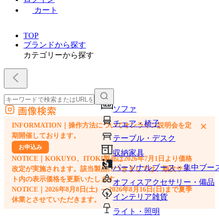
カート
TOP
ブランドから探す
カテゴリーから探す
画像検索
ソファ
外部サイトの商品をカートに追加
チェア・椅子
×
INFORMATION｜操作方法についてオンライン説明会を定
他のサイトで見つけた商品ページのURLを貼り付けて、カートに追加できます
期開催しております。
テーブル・デスク
お申込み
収納家具
NOTICE｜KOKUYO、ITOKI製品は2026年7月1日より価格
パーソナルブース・集中ブー
改定が実施されます。該当製品につきましては、順次サイ
ト内の表示価格を更新いたします。
オフィスアクセサリー・備品
NOTICE｜2026年8月8日(土) ～ 2026年8月16日(日)まで夏季
インテリア雑貨
休業とさせていただきます。
ライト・照明