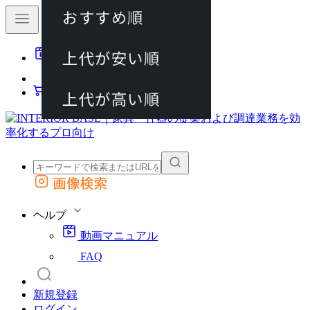
おすすめ順
80件
上代が安い順
動画マニュアル
120件
FAQ
カート
上代が高い順
画像検索
外部サイトの商品をカートに追加
他のサイトで見つけた商品ページのURLを貼り付けて、カートに追加できます
ヘルプ
動画マニュアル
FAQ
新規登録
ログイン