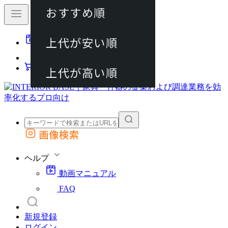
おすすめ順
80件
上代が安い順
動画マニュアル
120件
FAQ
カート
上代が高い順
画像検索
外部サイトの商品をカートに追加
他のサイトで見つけた商品ページのURLを貼り付けて、カートに追加できます
ヘルプ
動画マニュアル
FAQ
新規登録
ログイン