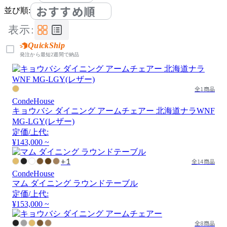
おすすめ順
並び順:
表示:
QuickShip
発注から最短2週間で納品
全1商品
CondeHouse
キョウバシ ダイニング アームチェアー 北海道ナラWNF
MG-LGY(レザー)
定価/上代:
¥143,000 ~
+1
全14商品
CondeHouse
マム ダイニング ラウンドテーブル
定価/上代:
¥153,000 ~
全8商品