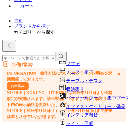
カート
TOP
ブランドから探す
カテゴリーから探す
画像検索
ソファ
外部サイトの商品をカートに追加
チェア・椅子
×
INFORMATION｜操作方法についてオンライン説明会を定
他のサイトで見つけた商品ページのURLを貼り付けて、カートに追加できます
期開催しております。
テーブル・デスク
お申込み
収納家具
NOTICE｜KOKUYO、ITOKI製品は2026年7月1日より価格
パーソナルブース・集中ブー
改定が実施されます。該当製品につきましては、順次サイ
ト内の表示価格を更新いたします。
オフィスアクセサリー・備品
NOTICE｜2026年8月8日(土) ～ 2026年8月16日(日)まで夏季
インテリア雑貨
休業とさせていただきます。
ライト・照明