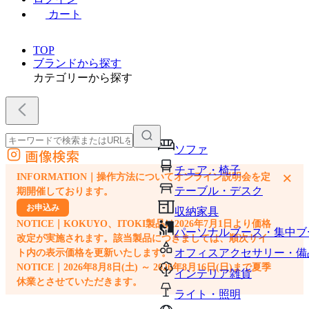
カート
TOP
ブランドから探す
カテゴリーから探す
ソファ
画像検索
外部サイトの商品をカートに追加
チェア・椅子
×
INFORMATION｜操作方法についてオンライン説明会を定
他のサイトで見つけた商品ページのURLを貼り付けて、カートに追加できます
テーブル・デスク
期開催しております。
お申込み
収納家具
NOTICE｜KOKUYO、ITOKI製品は2026年7月1日より価格
パーソナルブース・集中ブ
改定が実施されます。該当製品につきましては、順次サイ
オフィスアクセサリー・備
ト内の表示価格を更新いたします。
NOTICE｜2026年8月8日(土) ～ 2026年8月16日(日)まで夏季
インテリア雑貨
休業とさせていただきます。
ライト・照明