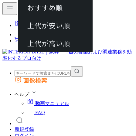
おすすめ順
80件
上代が安い順
動画マニュアル
120件
FAQ
カート
上代が高い順
画像検索
外部サイトの商品をカートに追加
他のサイトで見つけた商品ページのURLを貼り付けて、カートに追加できます
ヘルプ
動画マニュアル
FAQ
新規登録
ログイン