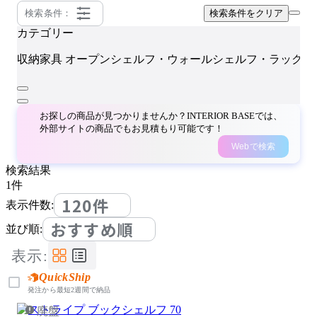
検索条件：
検索条件をクリア
カテゴリー
C
収納家具
オープンシェルフ・ウォールシェルフ・ラック
お探しの商品が見つかりませんか？INTERIOR BASEでは、
外部サイトの商品でもお見積もり可能です！
Webで検索
検索結果
1
件
120件
表示件数:
おすすめ順
並び順:
表示:
QuickShip
発注から最短2週間で納品
廃盤