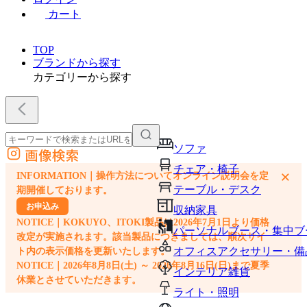
カート
TOP
ブランドから探す
カテゴリーから探す
ソファ
画像検索
外部サイトの商品をカートに追加
チェア・椅子
×
INFORMATION｜操作方法についてオンライン説明会を定
他のサイトで見つけた商品ページのURLを貼り付けて、カートに追加できます
テーブル・デスク
期開催しております。
お申込み
収納家具
NOTICE｜KOKUYO、ITOKI製品は2026年7月1日より価格
パーソナルブース・集中ブ
改定が実施されます。該当製品につきましては、順次サイ
オフィスアクセサリー・備
ト内の表示価格を更新いたします。
NOTICE｜2026年8月8日(土) ～ 2026年8月16日(日)まで夏季
インテリア雑貨
休業とさせていただきます。
ライト・照明