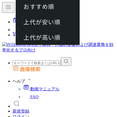
おすすめ順
80件
上代が安い順
動画マニュアル
120件
FAQ
カート
上代が高い順
画像検索
外部サイトの商品をカートに追加
他のサイトで見つけた商品ページのURLを貼り付けて、カートに追加できます
ヘルプ
動画マニュアル
FAQ
新規登録
ログイン