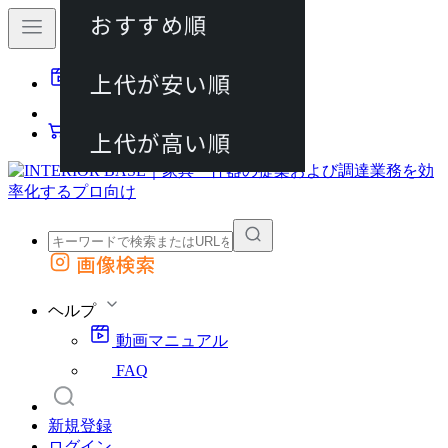
おすすめ順
80件
上代が安い順
動画マニュアル
120件
FAQ
カート
上代が高い順
画像検索
外部サイトの商品をカートに追加
他のサイトで見つけた商品ページのURLを貼り付けて、カートに追加できます
ヘルプ
動画マニュアル
FAQ
新規登録
ログイン