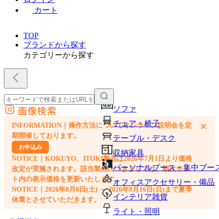
カート
TOP
ブランドから探す
カテゴリーから探す
画像検索
ソファ
外部サイトの商品をカートに追加
チェア・椅子
×
INFORMATION｜操作方法についてオンライン説明会を定
他のサイトで見つけた商品ページのURLを貼り付けて、カートに追加できます
期開催しております。
テーブル・デスク
お申込み
収納家具
NOTICE｜KOKUYO、ITOKI製品は2026年7月1日より価格
パーソナルブース・集中ブー
改定が実施されます。該当製品につきましては、順次サイ
ト内の表示価格を更新いたします。
オフィスアクセサリー・備品
NOTICE｜2026年8月8日(土) ～ 2026年8月16日(日)まで夏季
インテリア雑貨
休業とさせていただきます。
ライト・照明