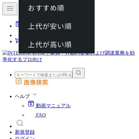
おすすめ順
80件
上代が安い順
動画マニュアル
120件
FAQ
カート
上代が高い順
画像検索
外部サイトの商品をカートに追加
他のサイトで見つけた商品ページのURLを貼り付けて、カートに追加できます
ヘルプ
動画マニュアル
FAQ
新規登録
ログイン