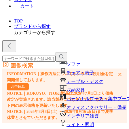
カート
TOP
ブランドから探す
カテゴリーから探す
画像検索
ソファ
外部サイトの商品をカートに追加
チェア・椅子
×
INFORMATION｜操作方法についてオンライン説明会を定
他のサイトで見つけた商品ページのURLを貼り付けて、カートに追加できます
期開催しております。
テーブル・デスク
お申込み
収納家具
NOTICE｜KOKUYO、ITOKI製品は2026年7月1日より価格
パーソナルブース・集中ブー
改定が実施されます。該当製品につきましては、順次サイ
ト内の表示価格を更新いたします。
オフィスアクセサリー・備品
NOTICE｜2026年8月8日(土) ～ 2026年8月16日(日)まで夏季
インテリア雑貨
休業とさせていただきます。
ライト・照明