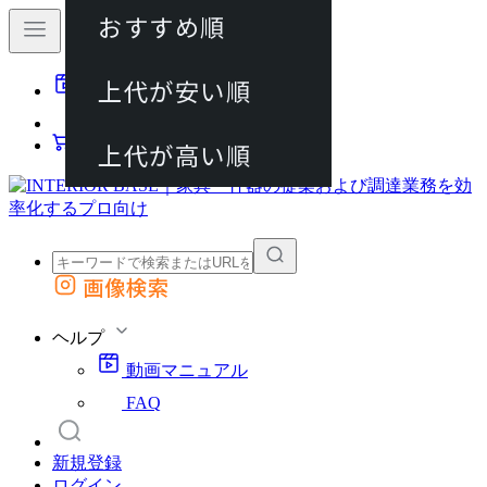
おすすめ順
80件
上代が安い順
動画マニュアル
120件
FAQ
カート
上代が高い順
画像検索
外部サイトの商品をカートに追加
他のサイトで見つけた商品ページのURLを貼り付けて、カートに追加できます
ヘルプ
動画マニュアル
FAQ
新規登録
ログイン