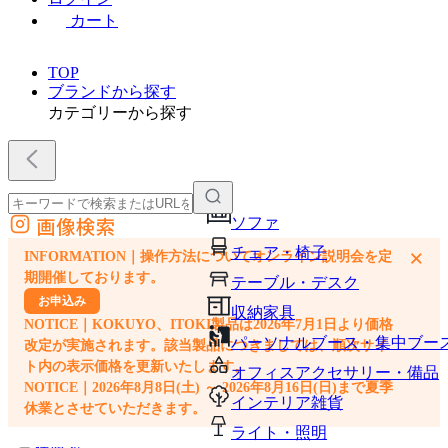
カート
TOP
ブランドから探す
カテゴリーから探す
画像検索
ソファ
外部サイトの商品をカートに追加
チェア・椅子
×
INFORMATION｜操作方法についてオンライン説明会を定
他のサイトで見つけた商品ページのURLを貼り付けて、カートに追加できます
期開催しております。
テーブル・デスク
お申込み
収納家具
NOTICE｜KOKUYO、ITOKI製品は2026年7月1日より価格
パーソナルブース・集中ブー
改定が実施されます。該当製品につきましては、順次サイ
ト内の表示価格を更新いたします。
オフィスアクセサリー・備品
NOTICE｜2026年8月8日(土) ～ 2026年8月16日(日)まで夏季
インテリア雑貨
休業とさせていただきます。
ライト・照明