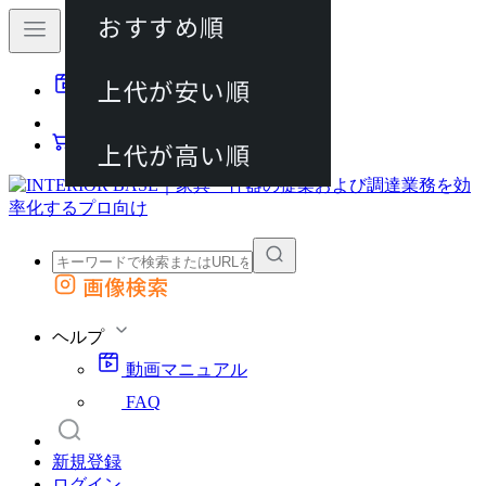
おすすめ順
80件
上代が安い順
動画マニュアル
120件
FAQ
カート
上代が高い順
画像検索
外部サイトの商品をカートに追加
他のサイトで見つけた商品ページのURLを貼り付けて、カートに追加できます
ヘルプ
動画マニュアル
FAQ
新規登録
ログイン