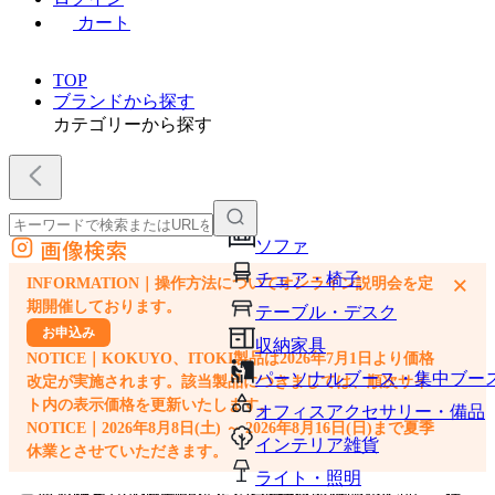
カート
TOP
ブランドから探す
カテゴリーから探す
画像検索
ソファ
外部サイトの商品をカートに追加
チェア・椅子
×
INFORMATION｜操作方法についてオンライン説明会を定
他のサイトで見つけた商品ページのURLを貼り付けて、カートに追加できます
期開催しております。
テーブル・デスク
お申込み
収納家具
NOTICE｜KOKUYO、ITOKI製品は2026年7月1日より価格
パーソナルブース・集中ブー
改定が実施されます。該当製品につきましては、順次サイ
ト内の表示価格を更新いたします。
オフィスアクセサリー・備品
NOTICE｜2026年8月8日(土) ～ 2026年8月16日(日)まで夏季
インテリア雑貨
休業とさせていただきます。
ライト・照明