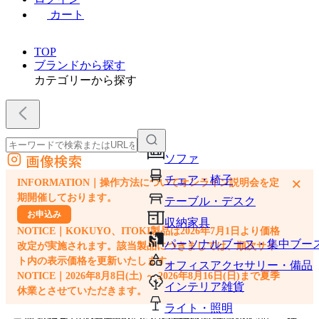
カート
TOP
ブランドから探す
カテゴリーから探す
画像検索
ソファ
外部サイトの商品をカートに追加
チェア・椅子
×
INFORMATION｜操作方法についてオンライン説明会を定
他のサイトで見つけた商品ページのURLを貼り付けて、カートに追加できます
期開催しております。
テーブル・デスク
お申込み
収納家具
NOTICE｜KOKUYO、ITOKI製品は2026年7月1日より価格
パーソナルブース・集中ブー
改定が実施されます。該当製品につきましては、順次サイ
ト内の表示価格を更新いたします。
オフィスアクセサリー・備品
NOTICE｜2026年8月8日(土) ～ 2026年8月16日(日)まで夏季
インテリア雑貨
休業とさせていただきます。
ライト・照明