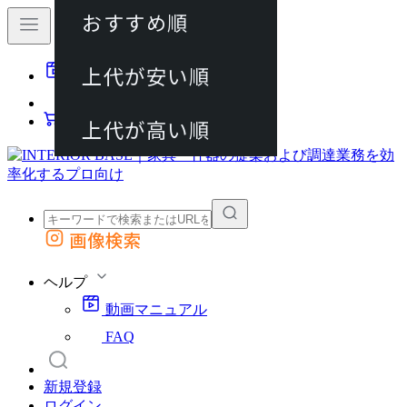
おすすめ順
80件
上代が安い順
動画マニュアル
120件
FAQ
カート
上代が高い順
画像検索
外部サイトの商品をカートに追加
他のサイトで見つけた商品ページのURLを貼り付けて、カートに追加できます
ヘルプ
動画マニュアル
FAQ
新規登録
ログイン