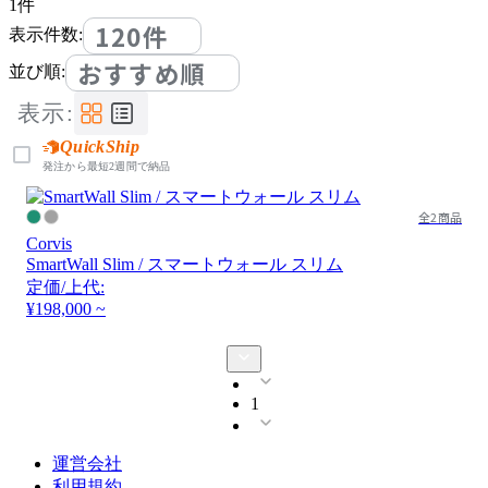
1
件
120件
表示件数:
おすすめ順
並び順:
表示:
QuickShip
発注から最短2週間で納品
全2商品
Corvis
SmartWall Slim / スマートウォール スリム
定価/上代:
¥198,000 ~
1
運営会社
利用規約