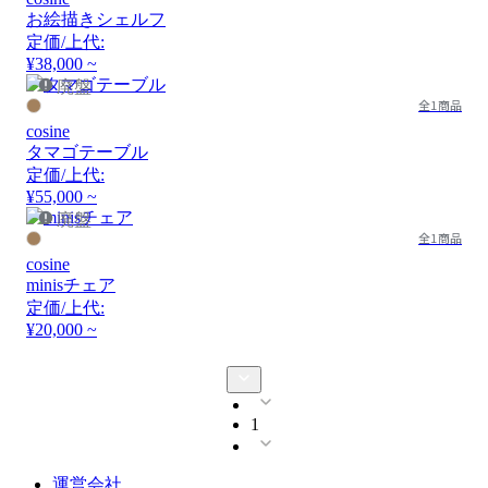
お絵描きシェルフ
定価/上代:
¥38,000 ~
廃盤
全1商品
cosine
タマゴテーブル
定価/上代:
¥55,000 ~
廃盤
全1商品
cosine
minisチェア
定価/上代:
¥20,000 ~
1
運営会社