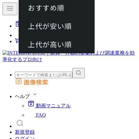
おすすめ順
80件
上代が安い順
動画マニュアル
120件
FAQ
カート
上代が高い順
画像検索
外部サイトの商品をカートに追加
他のサイトで見つけた商品ページのURLを貼り付けて、カートに追加できます
ヘルプ
動画マニュアル
FAQ
新規登録
ログイン