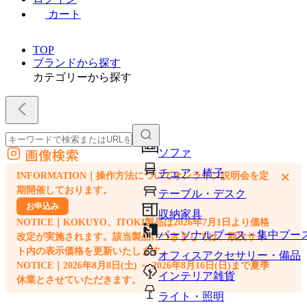
カート
TOP
ブランドから探す
カテゴリーから探す
画像検索
ソファ
外部サイトの商品をカートに追加
チェア・椅子
×
INFORMATION｜操作方法についてオンライン説明会を定
他のサイトで見つけた商品ページのURLを貼り付けて、カートに追加できます
期開催しております。
テーブル・デスク
お申込み
収納家具
NOTICE｜KOKUYO、ITOKI製品は2026年7月1日より価格
パーソナルブース・集中ブー
改定が実施されます。該当製品につきましては、順次サイ
ト内の表示価格を更新いたします。
オフィスアクセサリー・備品
NOTICE｜2026年8月8日(土) ～ 2026年8月16日(日)まで夏季
インテリア雑貨
休業とさせていただきます。
ライト・照明