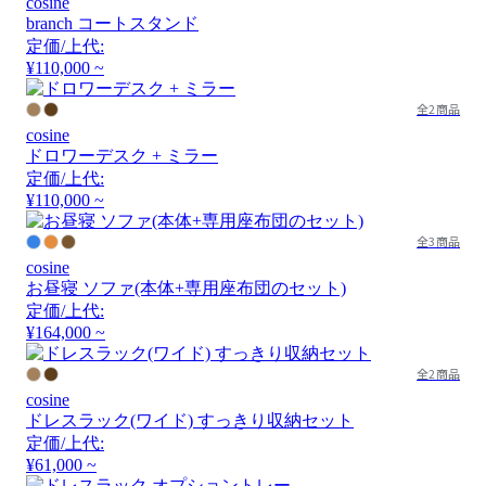
cosine
branch コートスタンド
定価/上代:
¥110,000 ~
全2商品
cosine
ドロワーデスク + ミラー
定価/上代:
¥110,000 ~
全3商品
cosine
お昼寝 ソファ(本体+専用座布団のセット)
定価/上代:
¥164,000 ~
全2商品
cosine
ドレスラック(ワイド) すっきり収納セット
定価/上代:
¥61,000 ~