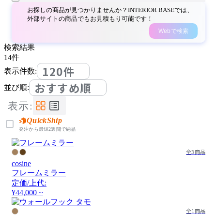
お探しの商品が見つかりませんか？INTERIOR BASEでは、
外部サイトの商品でもお見積もり可能です！
Webで検索
検索結果
14
件
120件
表示件数:
おすすめ順
並び順:
表示:
QuickShip
発注から最短2週間で納品
全3商品
cosine
フレームミラー
定価/上代:
¥44,000 ~
全1商品