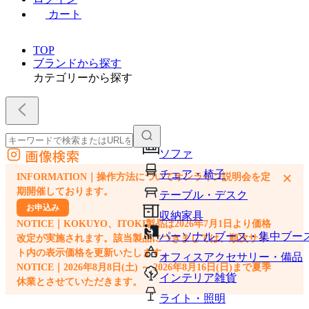
カート
TOP
ブランドから探す
カテゴリーから探す
画像検索
ソファ
外部サイトの商品をカートに追加
チェア・椅子
×
INFORMATION｜操作方法についてオンライン説明会を定
他のサイトで見つけた商品ページのURLを貼り付けて、カートに追加できます
期開催しております。
テーブル・デスク
お申込み
収納家具
NOTICE｜KOKUYO、ITOKI製品は2026年7月1日より価格
パーソナルブース・集中ブー
改定が実施されます。該当製品につきましては、順次サイ
ト内の表示価格を更新いたします。
オフィスアクセサリー・備品
NOTICE｜2026年8月8日(土) ～ 2026年8月16日(日)まで夏季
インテリア雑貨
休業とさせていただきます。
ライト・照明