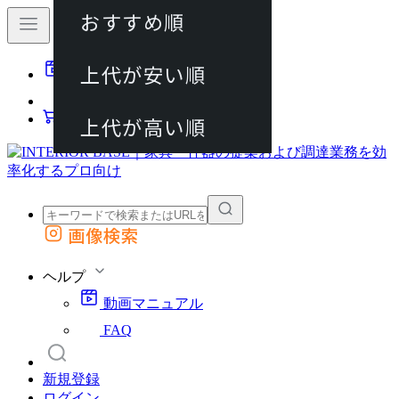
おすすめ順
80件
上代が安い順
動画マニュアル
120件
FAQ
カート
上代が高い順
画像検索
外部サイトの商品をカートに追加
他のサイトで見つけた商品ページのURLを貼り付けて、カートに追加できます
ヘルプ
動画マニュアル
FAQ
新規登録
ログイン