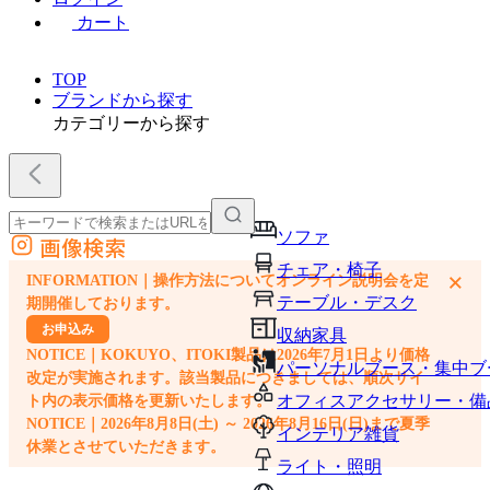
カート
TOP
ブランドから探す
カテゴリーから探す
ソファ
画像検索
外部サイトの商品をカートに追加
チェア・椅子
×
INFORMATION｜操作方法についてオンライン説明会を定
他のサイトで見つけた商品ページのURLを貼り付けて、カートに追加できます
テーブル・デスク
期開催しております。
お申込み
収納家具
NOTICE｜KOKUYO、ITOKI製品は2026年7月1日より価格
パーソナルブース・集中ブ
改定が実施されます。該当製品につきましては、順次サイ
オフィスアクセサリー・備
ト内の表示価格を更新いたします。
NOTICE｜2026年8月8日(土) ～ 2026年8月16日(日)まで夏季
インテリア雑貨
休業とさせていただきます。
ライト・照明