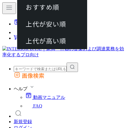
おすすめ順
80件
上代が安い順
動画マニュアル
120件
FAQ
カート
上代が高い順
画像検索
外部サイトの商品をカートに追加
他のサイトで見つけた商品ページのURLを貼り付けて、カートに追加できます
ヘルプ
動画マニュアル
FAQ
新規登録
ログイン