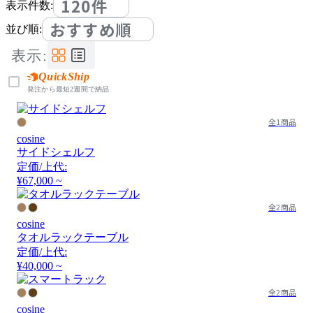
120件
表示件数:
おすすめ順
並び順:
表示:
QuickShip
発注から最短2週間で納品
全1商品
cosine
サイドシェルフ
定価/上代:
¥67,000 ~
全2商品
cosine
タオルラックテーブル
定価/上代:
¥40,000 ~
全2商品
cosine