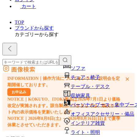
カート
TOP
ブランドから探す
カテゴリーから探す
画像検索
ソファ
外部サイトの商品をカートに追加
チェア・椅子
×
INFORMATION｜操作方法についてオンライン説明会を定
他のサイトで見つけた商品ページのURLを貼り付けて、カートに追加できます
期開催しております。
テーブル・デスク
お申込み
収納家具
NOTICE｜KOKUYO、ITOKI製品は2026年7月1日より価格
パーソナルブース・集中ブー
改定が実施されます。該当製品につきましては、順次サイ
ト内の表示価格を更新いたします。
オフィスアクセサリー・備品
NOTICE｜2026年8月8日(土) ～ 2026年8月16日(日)まで夏季
インテリア雑貨
休業とさせていただきます。
ライト・照明