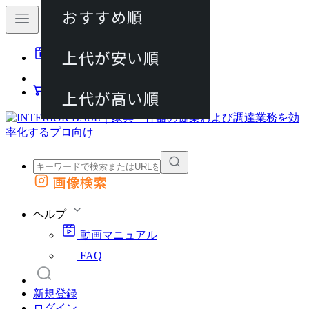
おすすめ順
80件
上代が安い順
動画マニュアル
120件
FAQ
カート
上代が高い順
画像検索
外部サイトの商品をカートに追加
他のサイトで見つけた商品ページのURLを貼り付けて、カートに追加できます
ヘルプ
動画マニュアル
FAQ
新規登録
ログイン