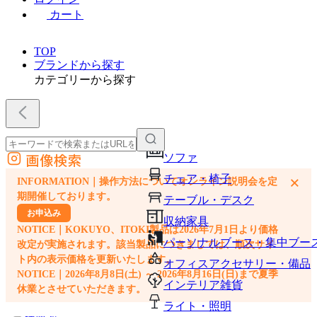
カート
TOP
ブランドから探す
カテゴリーから探す
画像検索
ソファ
外部サイトの商品をカートに追加
チェア・椅子
×
INFORMATION｜操作方法についてオンライン説明会を定
他のサイトで見つけた商品ページのURLを貼り付けて、カートに追加できます
期開催しております。
テーブル・デスク
お申込み
収納家具
NOTICE｜KOKUYO、ITOKI製品は2026年7月1日より価格
パーソナルブース・集中ブー
改定が実施されます。該当製品につきましては、順次サイ
ト内の表示価格を更新いたします。
オフィスアクセサリー・備品
NOTICE｜2026年8月8日(土) ～ 2026年8月16日(日)まで夏季
インテリア雑貨
休業とさせていただきます。
ライト・照明