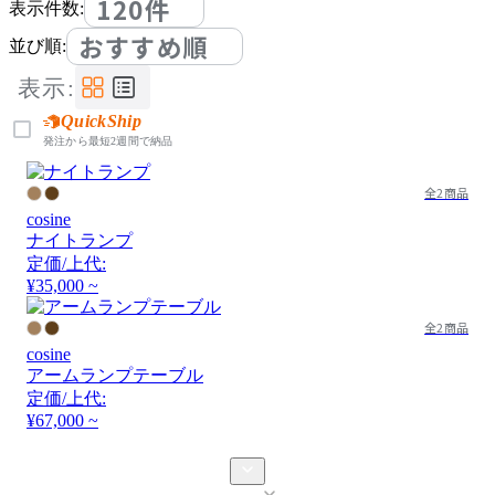
120件
表示件数:
おすすめ順
並び順:
表示:
QuickShip
発注から最短2週間で納品
全2商品
cosine
ナイトランプ
定価/上代:
¥35,000 ~
全2商品
cosine
アームランプテーブル
定価/上代:
¥67,000 ~