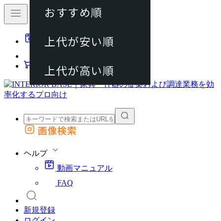
おすすめ順
80件
上代が安い順
動画マニュアル
120件
FAQ
カート
上代が高い順
画像検索
外部サイトの商品をカートに追加
他のサイトで見つけた商品ページのURLを貼り付けて、カートに追加できます
ヘルプ
動画マニュアル
FAQ
新規登録
ログイン