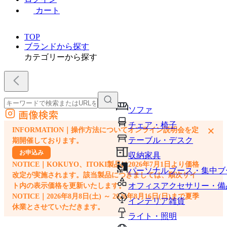
カート
TOP
ブランドから探す
カテゴリーから探す
ソファ
画像検索
外部サイトの商品をカートに追加
チェア・椅子
×
INFORMATION｜操作方法についてオンライン説明会を定
他のサイトで見つけた商品ページのURLを貼り付けて、カートに追加できます
テーブル・デスク
期開催しております。
お申込み
収納家具
NOTICE｜KOKUYO、ITOKI製品は2026年7月1日より価格
パーソナルブース・集中ブ
改定が実施されます。該当製品につきましては、順次サイ
オフィスアクセサリー・備
ト内の表示価格を更新いたします。
NOTICE｜2026年8月8日(土) ～ 2026年8月16日(日)まで夏季
インテリア雑貨
休業とさせていただきます。
ライト・照明