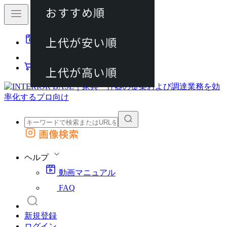
おすすめ順
80件
上代が安い順
動画マニュアル
120件
FAQ
カート
上代が高い順
画像検索
外部サイトの商品をカートに追加
他のサイトで見つけた商品ページのURLを貼り付けて、カートに追加できます
ヘルプ
動画マニュアル
FAQ
新規登録
ログイン