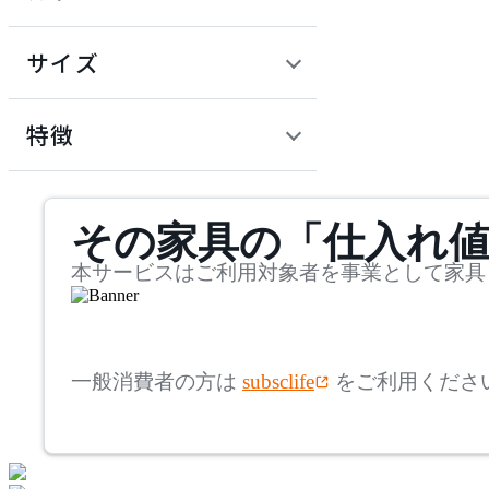
~
円
サイズ
ADAL TOTAL INTERIOR
COLLECTION
幅
アダルトータルインテリ
検索
特徴
アコレクション
~
Andreu World
mm
サステナビリティ商品
その家具の「仕入れ
奥行
検索
アンドリューワールド
~
本サービスはご利用対象者を事業として家具
ARIAKE
mm
高さ
検索
アリアケ
一般消費者の方は
subsclife
をご利用くださ
~
artek
mm
座面高
検索
アルテック