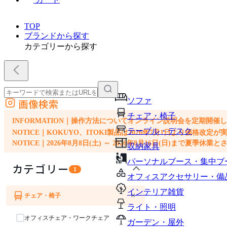
TOP
ブランドから探す
カテゴリーから探す
ソファ
画像検索
外部サイトの商品をカートに追加
チェア・椅子
他のサイトで見つけた商品ページのURLを貼り付けて、カートに追加できます
INFORMATION｜操作方法についてオンライン説明会を定期開催
テーブル・デスク
NOTICE｜KOKUYO、ITOKI製品は2026年7月1日より価
NOTICE｜2026年8月8日(土) ～ 2026年8月16日(日)まで夏季休
収納家具
パーソナルブース・集中ブ
カテゴリー
1
オフィスアクセサリー・備
インテリア雑貨
×
チェア・椅子
ソファ
ライト・照明
オフィスチェア・ワークチェア
ガーデン・屋外