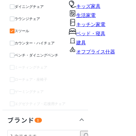
キッズ家具
ダイニングチェア
生活家電
ラウンジチェア
キッチン家電
スツール
ベッド・寝具
建具
カウンター・ハイチェア
オフプライス什器
ベンチ・ダイニングベンチ
ミーティングチェア
ローチェア・座椅子
ゲーミングチェア
エグゼクティブ・応接用チェア
テーブル・デスク
収納家具
インテリア雑貨
ガーデン・屋外
キッズ家具
ベッド・寝具
パーソナルブース・集中ブース
オフィスアクセサリー・備品
ライト・照明
生活家電
キッチン家電
建具
オフプライス什器
ブランド
1