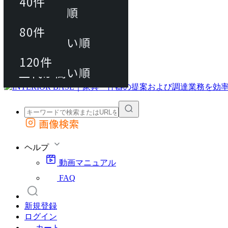
40件
おすすめ順
80件
80件
上代が安い順
動画マニュアル
120件
120件
FAQ
カート
上代が高い順
画像検索
外部サイトの商品をカートに追加
他のサイトで見つけた商品ページのURLを貼り付けて、カートに追加できます
ヘルプ
動画マニュアル
FAQ
新規登録
ログイン
カート