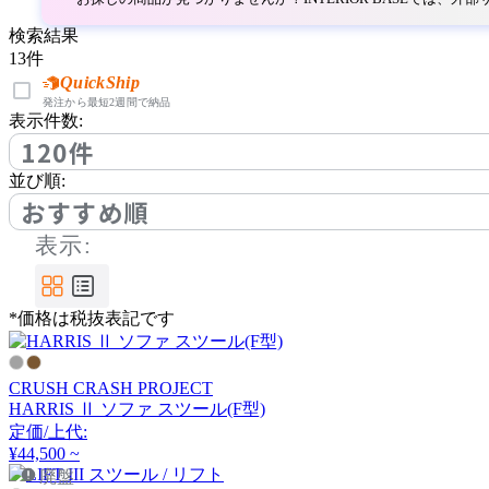
ボーコンセプト
検索結果
13
件
bogaerts label
QuickShip
発注から最短2週間で納品
表示件数:
ボガーツ・ラベル
120件
並び順:
by interiors
おすすめ順
表示:
バイインテリアズ
*価格は税抜表記です
CHAISES NICOLLE
シェーズ・ニコル
CRUSH CRASH PROJECT
HARRIS Ⅱ ソファ スツール(F型)
定価/上代:
Coccole
¥44,500 ~
廃盤