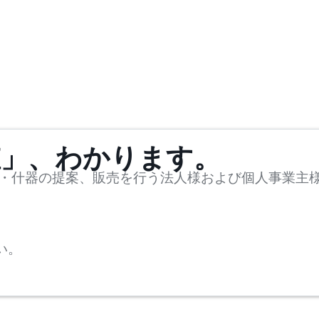
値」、わかります。
・什器の提案、販売を行う法人様および個人事業主
い。