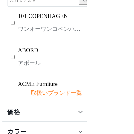
101 COPENHAGEN
ワンオーワンコペンハー
ゲン
ABORD
アボール
ACME Furniture
取扱いブランド一覧
アクメファニチャー
価格
ADAL
定価 / 上代 (税抜)
検索
カラー
アダル