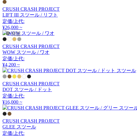
コッコレ
CRUSH CRASH PROJECT
LIFT III スツール / リフト
定価/上代:
COLOS
¥26,000 ~
廃盤
コロス
CRUSH CRASH PROJECT
WOW スツール / ワオ
common furniture
定価/上代:
¥4,200 ~
コモンファニチャー
CRUSH CRASH PROJECT
DOT スツール / ドット
COMPLEX UNIVERSAL
定価/上代:
FURNITURE SUPPLY
¥16,000 ~
コンプレックスユニバー
サルファニチャーサプラ
CRUSH CRASH PROJECT
イ
GLEE スツール
CondeHouse
定価/上代: