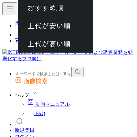
おすすめ順
80件
上代が安い順
動画マニュアル
120件
FAQ
カート
上代が高い順
画像検索
外部サイトの商品をカートに追加
他のサイトで見つけた商品ページのURLを貼り付けて、カートに追加できます
ヘルプ
動画マニュアル
FAQ
新規登録
ログイン