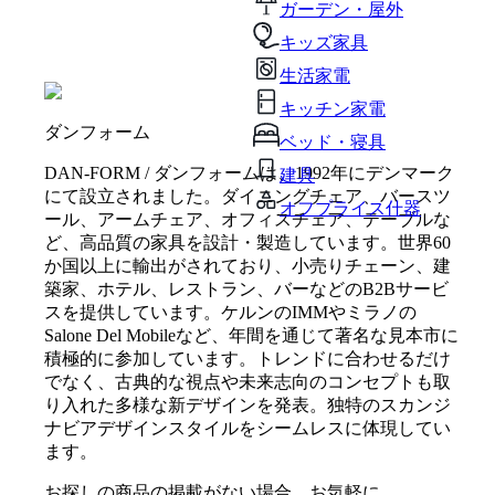
ガーデン・屋外
キッズ家具
生活家電
キッチン家電
ダンフォーム
ベッド・寝具
DAN-FORM / ダンフォームは、1992年にデンマーク
建具
にて設立されました。ダイニングチェア、バースツ
オフプライス什器
ール、アームチェア、オフィスチェア、テーブルな
ど、高品質の家具を設計・製造しています。世界60
か国以上に輸出がされており、小売りチェーン、建
築家、ホテル、レストラン、バーなどのB2Bサービ
スを提供しています。ケルンのIMMやミラノの
Salone Del Mobileなど、年間を通じて著名な見本市に
積極的に参加しています。トレンドに合わせるだけ
でなく、古典的な視点や未来志向のコンセプトも取
り入れた多様な新デザインを発表。独特のスカンジ
ナビアデザインスタイルをシームレスに体現してい
ます。
お探しの商品の掲載がない場合、お気軽に