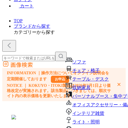
カート
TOP
ブランドから探す
カテゴリーから探す
ソファ
画像検索
外部サイトの商品をカートに追加
チェア・椅子
INFORMATION ｜操作方法についてオンライン説明会を
他のサイトで見つけた商品ページのURLを貼り付けて、カートに追加できます
テーブル・デスク
定期開催しております
お申込
×
NOTICE ｜ KOKUYO・ITOKI製品は2026年7月1日より価
収納家具
格改定が実施されます。該当製品につきましては、順次サ
イト内の表示価格を更新いたします。
パーソナルブース・集中ブ
オフィスアクセサリー・備
インテリア雑貨
ライト・照明