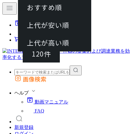
おすすめ順
40件
上代が安い順
動画マニュアル
80件
FAQ
カート
上代が高い順
120件
画像検索
外部サイトの商品をカートに追加
他のサイトで見つけた商品ページのURLを貼り付けて、カートに追加できます
ヘルプ
動画マニュアル
FAQ
新規登録
ログイン