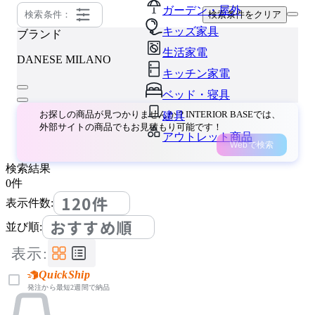
ガーデン・屋外
検索条件：
検索条件をクリア
キッズ家具
ブランド
生活家電
DANESE MILANO
キッチン家電
ベッド・寝具
お探しの商品が見つかりませんか？INTERIOR BASEでは、
建具
外部サイトの商品でもお見積もり可能です！
アウトレット商品
Webで検索
検索結果
0
件
120件
表示件数:
おすすめ順
並び順:
表示:
QuickShip
発注から最短2週間で納品