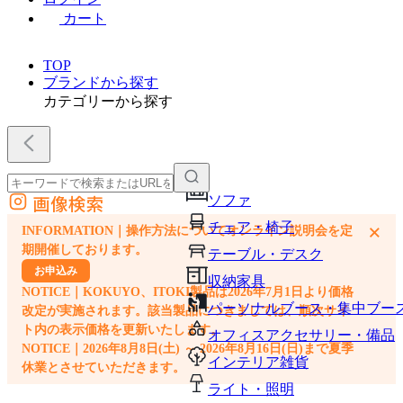
カート
TOP
ブランドから探す
カテゴリーから探す
画像検索
ソファ
外部サイトの商品をカートに追加
チェア・椅子
×
INFORMATION｜操作方法についてオンライン説明会を定
他のサイトで見つけた商品ページのURLを貼り付けて、カートに追加できます
期開催しております。
テーブル・デスク
お申込み
収納家具
NOTICE｜KOKUYO、ITOKI製品は2026年7月1日より価格
パーソナルブース・集中ブー
改定が実施されます。該当製品につきましては、順次サイ
ト内の表示価格を更新いたします。
オフィスアクセサリー・備品
NOTICE｜2026年8月8日(土) ～ 2026年8月16日(日)まで夏季
インテリア雑貨
休業とさせていただきます。
ライト・照明