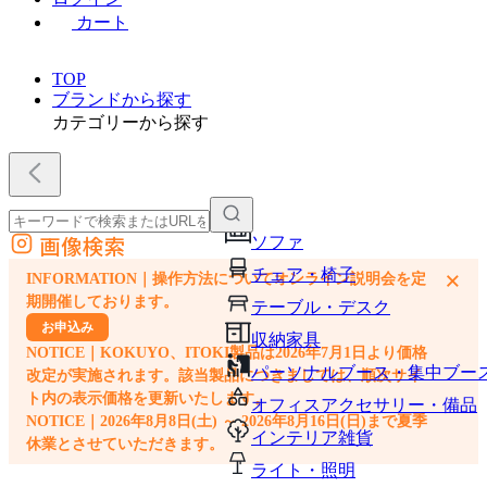
カート
TOP
ブランドから探す
カテゴリーから探す
画像検索
ソファ
外部サイトの商品をカートに追加
チェア・椅子
×
INFORMATION｜操作方法についてオンライン説明会を定
他のサイトで見つけた商品ページのURLを貼り付けて、カートに追加できます
期開催しております。
テーブル・デスク
お申込み
収納家具
NOTICE｜KOKUYO、ITOKI製品は2026年7月1日より価格
パーソナルブース・集中ブー
改定が実施されます。該当製品につきましては、順次サイ
ト内の表示価格を更新いたします。
オフィスアクセサリー・備品
NOTICE｜2026年8月8日(土) ～ 2026年8月16日(日)まで夏季
インテリア雑貨
休業とさせていただきます。
ライト・照明