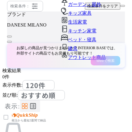
ガーデン・屋外
検索条件：
検索条件をクリア
キッズ家具
ブランド
生活家電
DANESE MILANO
キッチン家電
ベッド・寝具
お探しの商品が見つかりませんか？INTERIOR BASEでは、
建具
外部サイトの商品でもお見積もり可能です！
アウトレット商品
Webで検索
検索結果
0
件
120件
表示件数:
おすすめ順
並び順:
表示:
QuickShip
発注から最短2週間で納品