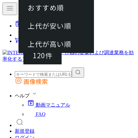
おすすめ順
40件
上代が安い順
動画マニュアル
80件
FAQ
カート
上代が高い順
120件
画像検索
外部サイトの商品をカートに追加
他のサイトで見つけた商品ページのURLを貼り付けて、カートに追加できます
ヘルプ
動画マニュアル
FAQ
新規登録
ログイン