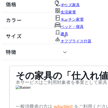
価格
テーブル・デスク
キッズ家具
生活家電
101 COPENHAGEN
収納家具
定価 / 上代 (税抜)
検索
カラー
キッチン家電
~
ワンオーワンコペンハー
パーソナルブース・集中ブース
ベッド・寝具
ゲン
オフィスアクセサリー・備品
円
建具
サイズ
201˚
オフプライス什器
インテリア雑貨
幅
検索
特徴
ニヒャクイチド
ライト・照明
~
ガーデン・屋外
mm
サステナビリティ商品
ABORD
キッズ家具
その家具の「仕入れ
奥行
検索
取扱いブランド一覧
アボール
生活家電
~
本サービスはご利用対象者を事業として家具
キッチン家電
mm
ACME Furniture
高さ
検索
ベッド・寝具
一般消費者の方は
subsclife
をご利用くださ
アクメファニチャー