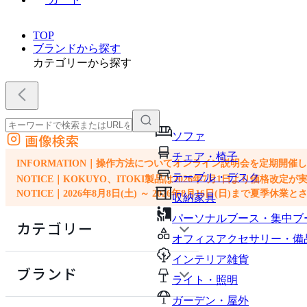
TOP
ブランドから探す
カテゴリーから探す
ソファ
画像検索
外部サイトの商品をカートに追加
チェア・椅子
他のサイトで見つけた商品ページのURLを貼り付けて、カートに追加できます
INFORMATION｜操作方法についてオンライン説明会を定期開催
テーブル・デスク
NOTICE｜KOKUYO、ITOKI製品は2026年7月1日より価
NOTICE｜2026年8月8日(土) ～ 2026年8月16日(日)まで夏季休
収納家具
パーソナルブース・集中ブ
カテゴリー
オフィスアクセサリー・備
インテリア雑貨
ソファ
ブランド
ライト・照明
チェア・椅子
ガーデン・屋外