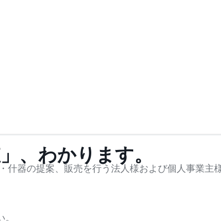
値」、わかります。
・什器の提案、販売を行う法人様および個人事業主
い。