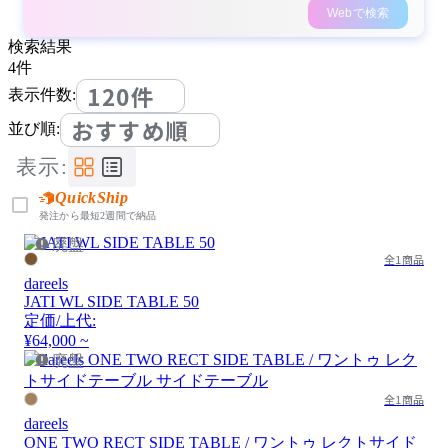
Webで検索
検索結果
4
件
120件
表示件数:
おすすめ順
並び順:
表示:
QuickShip
発注から最短2週間で納品
廃盤
全1商品
dareels
JATI WL SIDE TABLE 50
定価/上代:
¥64,000 ~
廃盤
全1商品
dareels
ONE TWO RECT SIDE TABLE / ワントゥ レクトサイド