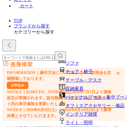
カート
TOP
ブランドから探す
カテゴリーから探す
画像検索
ソファ
外部サイトの商品をカートに追加
チェア・椅子
×
INFORMATION｜操作方法についてオンライン説明会を定
他のサイトで見つけた商品ページのURLを貼り付けて、カートに追加できます
期開催しております。
テーブル・デスク
お申込み
収納家具
NOTICE｜KOKUYO、ITOKI製品は2026年7月1日より価格
パーソナルブース・集中ブー
改定が実施されます。該当製品につきましては、順次サイ
ト内の表示価格を更新いたします。
オフィスアクセサリー・備品
NOTICE｜2026年8月8日(土) ～ 2026年8月16日(日)まで夏季
インテリア雑貨
休業とさせていただきます。
ライト・照明