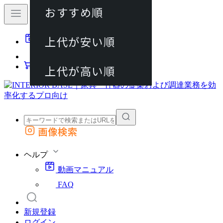
おすすめ順
80件
上代が安い順
動画マニュアル
120件
FAQ
カート
上代が高い順
画像検索
外部サイトの商品をカートに追加
他のサイトで見つけた商品ページのURLを貼り付けて、カートに追加できます
ヘルプ
動画マニュアル
FAQ
新規登録
ログイン