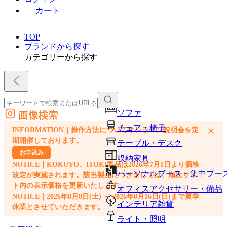
カート
TOP
ブランドから探す
カテゴリーから探す
画像検索
ソファ
外部サイトの商品をカートに追加
チェア・椅子
×
INFORMATION｜操作方法についてオンライン説明会を定
他のサイトで見つけた商品ページのURLを貼り付けて、カートに追加できます
期開催しております。
テーブル・デスク
お申込み
収納家具
NOTICE｜KOKUYO、ITOKI製品は2026年7月1日より価格
パーソナルブース・集中ブー
改定が実施されます。該当製品につきましては、順次サイ
ト内の表示価格を更新いたします。
オフィスアクセサリー・備品
NOTICE｜2026年8月8日(土) ～ 2026年8月16日(日)まで夏季
インテリア雑貨
休業とさせていただきます。
ライト・照明