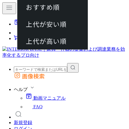
おすすめ順
80件
上代が安い順
動画マニュアル
120件
FAQ
カート
上代が高い順
画像検索
外部サイトの商品をカートに追加
他のサイトで見つけた商品ページのURLを貼り付けて、カートに追加できます
ヘルプ
動画マニュアル
FAQ
新規登録
ログイン