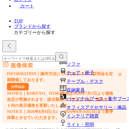
カート
TOP
ブランドから探す
カテゴリーから探す
画像検索
ソファ
外部サイトの商品をカートに追加
チェア・椅子
×
INFORMATION｜操作方法についてオンライン説明会を定
他のサイトで見つけた商品ページのURLを貼り付けて、カートに追加できます
期開催しております。
テーブル・デスク
お申込み
収納家具
NOTICE｜KOKUYO、ITOKI製品は2026年7月1日より価格
パーソナルブース・集中ブー
改定が実施されます。該当製品につきましては、順次サイ
ト内の表示価格を更新いたします。
オフィスアクセサリー・備品
NOTICE｜2026年8月8日(土) ～ 2026年8月16日(日)まで夏季
インテリア雑貨
休業とさせていただきます。
ライト・照明