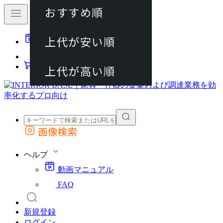
おすすめ順
80件
上代が安い順
動画マニュアル
120件
FAQ
カート
上代が高い順
画像検索
外部サイトの商品をカートに追加
他のサイトで見つけた商品ページのURLを貼り付けて、カートに追加できます
ヘルプ
動画マニュアル
FAQ
新規登録
ログイン