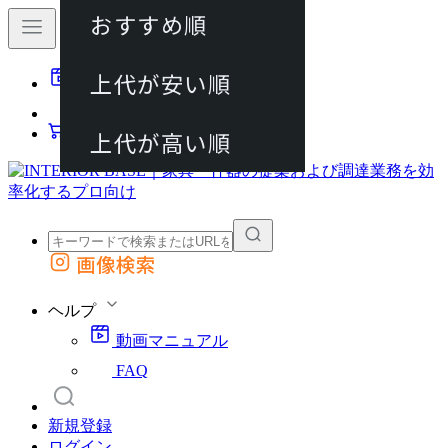
おすすめ順
80件
上代が安い順
動画マニュアル
120件
FAQ
カート
上代が高い順
画像検索
外部サイトの商品をカートに追加
他のサイトで見つけた商品ページのURLを貼り付けて、カートに追加できます
ヘルプ
動画マニュアル
FAQ
新規登録
ログイン