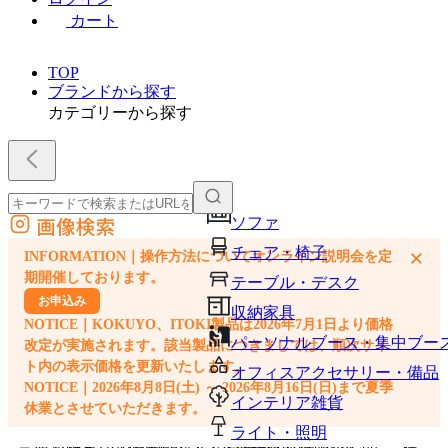
カート
TOP
ブランドから探す
カテゴリーから探す
画像検索
ソファ
外部サイトの商品をカートに追加
チェア・椅子
×
INFORMATION｜操作方法についてオンライン説明会を定
他のサイトで見つけた商品ページのURLを貼り付けて、カートに追加できます
期開催しております。
テーブル・デスク
お申込み
収納家具
NOTICE｜KOKUYO、ITOKI製品は2026年7月1日より価格
パーソナルブース・集中ブー
改定が実施されます。該当製品につきましては、順次サイ
ト内の表示価格を更新いたします。
オフィスアクセサリー・備品
NOTICE｜2026年8月8日(土) ～ 2026年8月16日(日)まで夏季
インテリア雑貨
休業とさせていただきます。
ライト・照明