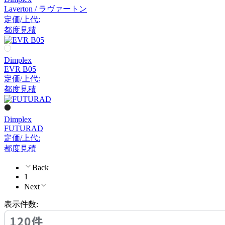
Laverton / ラヴァートン
定価/上代:
都度見積
Dimplex
EVR B05
定価/上代:
都度見積
Dimplex
FUTURAD
定価/上代:
都度見積
Back
1
Next
表示件数:
120件