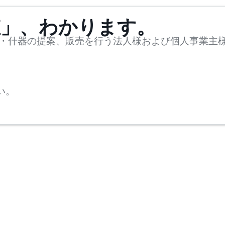
値」、わかります。
・什器の提案、販売を行う法人様および個人事業主
い。