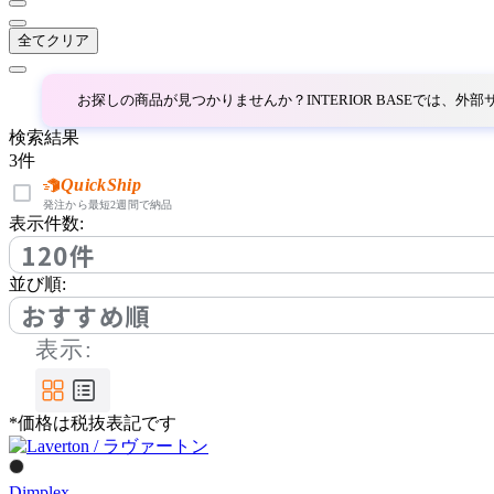
全てクリア
お探しの商品が見つかりませんか？INTERIOR BASEでは、
検索結果
3
件
QuickShip
発注から最短2週間で納品
表示件数:
120件
並び順:
おすすめ順
表示:
*価格は税抜表記です
Dimplex