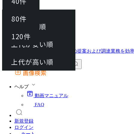
40件
並び替え
40件
80件
おすすめ順
動画マニュアル
80件
120件
FAQ
カート
上代が安い順
120件
上代が高い順
画像検索
外部サイトの商品をカートに追加
他のサイトで見つけた商品ページのURLを貼り付けて、カートに追加できます
ヘルプ
動画マニュアル
FAQ
新規登録
ログイン
カート