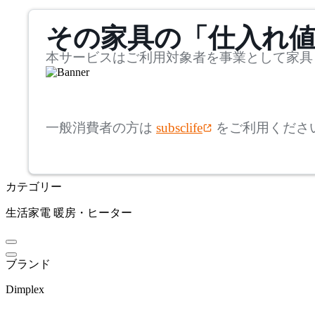
mm
サステナビリティ商品
その家具の「仕入れ
奥行
検索
~
本サービスはご利用対象者を事業として家具
mm
高さ
検索
一般消費者の方は
subsclife
をご利用くださ
~
mm
カテゴリー
座面高
検索
生活家電
暖房・ヒーター
~
mm
ブランド
Dimplex