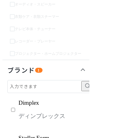
オーディオ・スピーカー
衣類ケア・衣類スチーマー
テレビ本体・チューナー
レコーダー・プレーヤー
プロジェクター・ホームプロジェクター
ソファ
チェア・椅子
テーブル・デスク
収納家具
パーソナルブース・集中ブース
オフィスアクセサリー・備品
インテリア雑貨
ライト・照明
ガーデン・屋外
キッズ家具
キッチン家電
ベッド・寝具
建具
オフプライス什器
ブランド
1
Dimplex
ディンプレックス
Stadler Form