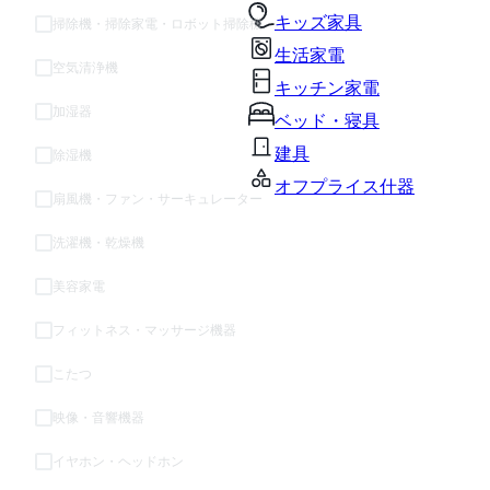
キッズ家具
掃除機・掃除家電・ロボット掃除機
生活家電
空気清浄機
キッチン家電
加湿器
ベッド・寝具
建具
除湿機
オフプライス什器
扇風機・ファン・サーキュレーター
洗濯機・乾燥機
美容家電
フィットネス・マッサージ機器
こたつ
映像・音響機器
イヤホン・ヘッドホン