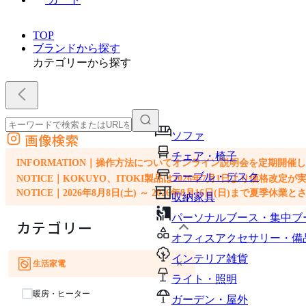
TOP
ブランドから探す
カテゴリーから探す
ソファ
画像検索
外部サイトの商品をカートに追加
チェア・椅子
他のサイトで見つけた商品ページのURLを貼り付けて、カートに追加できます
INFORMATION｜操作方法についてオンライン説明会を定期開催
テーブル・デスク
NOTICE｜KOKUYO、ITOKI製品は2026年7月1日より価
NOTICE｜2026年8月8日(土) ～ 2026年8月16日(日)まで夏季休
収納家具
パーソナルブース・集中ブ
カテゴリー
オフィスアクセサリー・備
インテリア雑貨
×
生活家電
ライト・照明
暖房・ヒーター
ガーデン・屋外