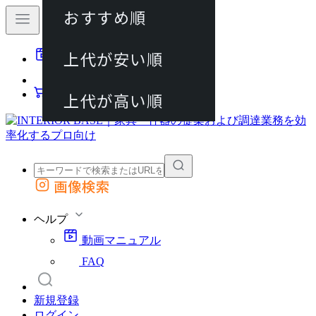
おすすめ順
80件
上代が安い順
動画マニュアル
120件
FAQ
カート
上代が高い順
画像検索
外部サイトの商品をカートに追加
他のサイトで見つけた商品ページのURLを貼り付けて、カートに追加できます
ヘルプ
動画マニュアル
FAQ
新規登録
ログイン