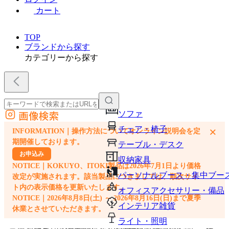
カート
TOP
ブランドから探す
カテゴリーから探す
画像検索
ソファ
外部サイトの商品をカートに追加
チェア・椅子
×
INFORMATION｜操作方法についてオンライン説明会を定
他のサイトで見つけた商品ページのURLを貼り付けて、カートに追加できます
期開催しております。
テーブル・デスク
お申込み
収納家具
NOTICE｜KOKUYO、ITOKI製品は2026年7月1日より価格
パーソナルブース・集中ブー
改定が実施されます。該当製品につきましては、順次サイ
ト内の表示価格を更新いたします。
オフィスアクセサリー・備品
NOTICE｜2026年8月8日(土) ～ 2026年8月16日(日)まで夏季
インテリア雑貨
休業とさせていただきます。
ライト・照明