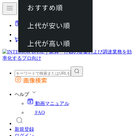
おすすめ順
80件
上代が安い順
動画マニュアル
120件
FAQ
カート
上代が高い順
画像検索
外部サイトの商品をカートに追加
他のサイトで見つけた商品ページのURLを貼り付けて、カートに追加できます
ヘルプ
動画マニュアル
FAQ
新規登録
ログイン