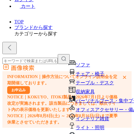
カート
TOP
ブランドから探す
カテゴリーから探す
ソファ
画像検索
外部サイトの商品をカートに追加
チェア・椅子
×
INFORMATION｜操作方法についてオンライン説明会を定
他のサイトで見つけた商品ページのURLを貼り付けて、カートに追加できます
テーブル・デスク
期開催しております。
お申込み
収納家具
NOTICE｜KOKUYO、ITOKI製品は2026年7月1日より価格
パーソナルブース・集中ブ
改定が実施されます。該当製品につきましては、順次サイ
オフィスアクセサリー・備
ト内の表示価格を更新いたします。
NOTICE｜2026年8月8日(土) ～ 2026年8月16日(日)まで夏季
インテリア雑貨
休業とさせていただきます。
ライト・照明