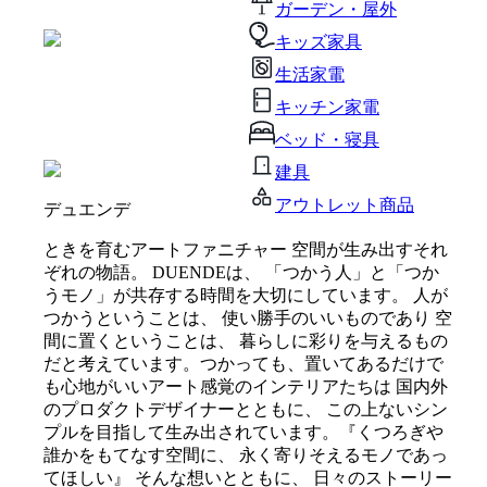
ガーデン・屋外
キッズ家具
生活家電
キッチン家電
ベッド・寝具
建具
アウトレット商品
デュエンデ
ときを育むアートファニチャー 空間が生み出すそれ
ぞれの物語。 DUENDEは、 「つかう人」と「つか
うモノ」が共存する時間を大切にしています。 人が
つかうということは、 使い勝手のいいものであり 空
間に置くということは、 暮らしに彩りを与えるもの
だと考えています。つかっても、置いてあるだけで
も心地がいいアート感覚のインテリアたちは 国内外
のプロダクトデザイナーとともに、 この上ないシン
プルを目指して生み出されています。『くつろぎや
誰かをもてなす空間に、 永く寄りそえるモノであっ
てほしい』 そんな想いとともに、 日々のストーリー