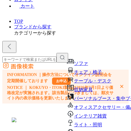
カート
TOP
ブランドから探す
カテゴリーから探す
ソファ
画像検索
外部サイトの商品をカートに追加
チェア・椅子
INFORMATION ｜操作方法についてオンライン説明会を
他のサイトで見つけた商品ページのURLを貼り付けて、カートに追加できます
テーブル・デスク
定期開催しております
お申込
×
NOTICE ｜ KOKUYO・ITOKI製品は2026年7月1日より価
収納家具
格改定が実施されます。該当製品につきましては、順次サ
イト内の表示価格を更新いたします。
パーソナルブース・集中ブ
オフィスアクセサリー・備
インテリア雑貨
ライト・照明