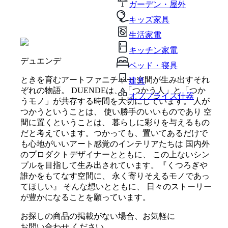
ガーデン・屋外
キッズ家具
生活家電
キッチン家電
デュエンデ
ベッド・寝具
ときを育むアートファニチャー 空間が生み出すそれ
建具
ぞれの物語。 DUENDEは、 「つかう人」と「つか
オフプライス什器
うモノ」が共存する時間を大切にしています。 人が
つかうということは、 使い勝手のいいものであり 空
間に置くということは、 暮らしに彩りを与えるもの
だと考えています。つかっても、置いてあるだけで
も心地がいいアート感覚のインテリアたちは 国内外
のプロダクトデザイナーとともに、 この上ないシン
プルを目指して生み出されています。『くつろぎや
誰かをもてなす空間に、 永く寄りそえるモノであっ
てほしい』 そんな想いとともに、 日々のストーリー
が豊かになることを願っています。
お探しの商品の掲載がない場合、お気軽に
お問い合わせ
ください。