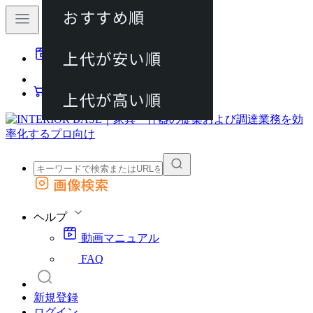
おすすめ順
80件
上代が安い順
動画マニュアル
120件
FAQ
カート
上代が高い順
画像検索
外部サイトの商品をカートに追加
他のサイトで見つけた商品ページのURLを貼り付けて、カートに追加できます
ヘルプ
動画マニュアル
FAQ
新規登録
ログイン