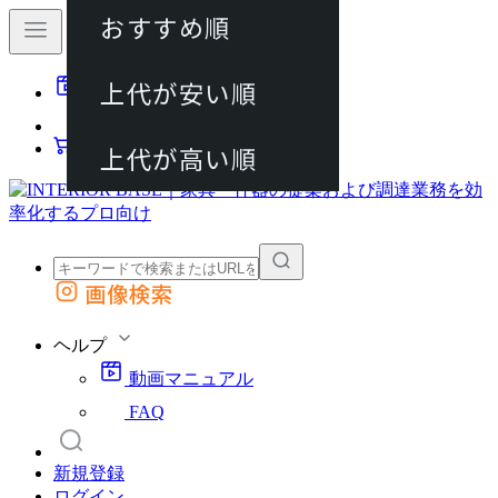
おすすめ順
80件
上代が安い順
動画マニュアル
120件
FAQ
カート
上代が高い順
画像検索
外部サイトの商品をカートに追加
他のサイトで見つけた商品ページのURLを貼り付けて、カートに追加できます
ヘルプ
動画マニュアル
FAQ
新規登録
ログイン