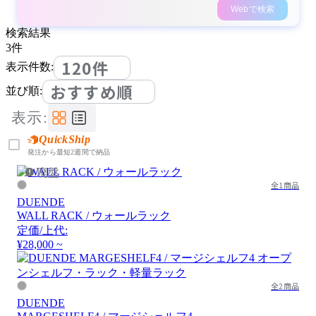
Webで検索
検索結果
3
件
120件
表示件数:
おすすめ順
並び順:
表示:
QuickShip
発注から最短2週間で納品
廃盤
全1商品
DUENDE
WALL RACK / ウォールラック
定価/上代:
¥28,000 ~
全2商品
DUENDE