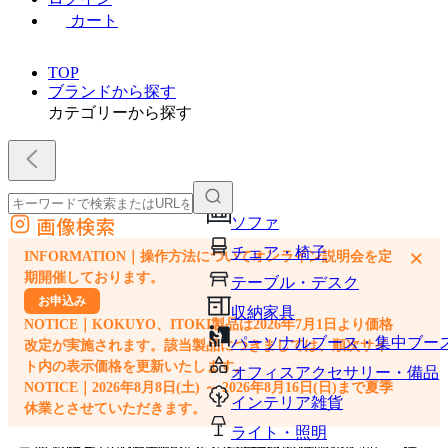
カート
TOP
ブランドから探す
カテゴリーから探す
画像検索
ソファ
外部サイトの商品をカートに追加
チェア・椅子
×
INFORMATION｜操作方法についてオンライン説明会を定
他のサイトで見つけた商品ページのURLを貼り付けて、カートに追加できます
期開催しております。
テーブル・デスク
お申込み
収納家具
NOTICE｜KOKUYO、ITOKI製品は2026年7月1日より価格
パーソナルブース・集中ブー
改定が実施されます。該当製品につきましては、順次サイ
ト内の表示価格を更新いたします。
オフィスアクセサリー・備品
NOTICE｜2026年8月8日(土) ～ 2026年8月16日(日)まで夏季
インテリア雑貨
休業とさせていただきます。
ライト・照明