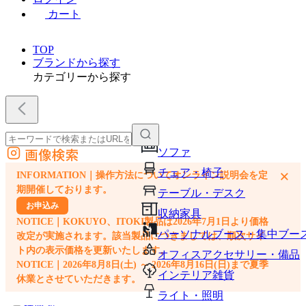
カート
TOP
ブランドから探す
カテゴリーから探す
画像検索
ソファ
外部サイトの商品をカートに追加
チェア・椅子
×
INFORMATION｜操作方法についてオンライン説明会を定
他のサイトで見つけた商品ページのURLを貼り付けて、カートに追加できます
期開催しております。
テーブル・デスク
お申込み
収納家具
NOTICE｜KOKUYO、ITOKI製品は2026年7月1日より価格
パーソナルブース・集中ブー
改定が実施されます。該当製品につきましては、順次サイ
ト内の表示価格を更新いたします。
オフィスアクセサリー・備品
NOTICE｜2026年8月8日(土) ～ 2026年8月16日(日)まで夏季
インテリア雑貨
休業とさせていただきます。
ライト・照明