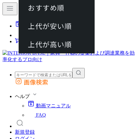
おすすめ順
80件
上代が安い順
動画マニュアル
120件
FAQ
カート
上代が高い順
画像検索
外部サイトの商品をカートに追加
他のサイトで見つけた商品ページのURLを貼り付けて、カートに追加できます
ヘルプ
動画マニュアル
FAQ
新規登録
ログイン