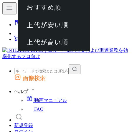
おすすめ順
80件
上代が安い順
動画マニュアル
120件
FAQ
カート
上代が高い順
画像検索
外部サイトの商品をカートに追加
他のサイトで見つけた商品ページのURLを貼り付けて、カートに追加できます
ヘルプ
動画マニュアル
FAQ
新規登録
ログイン