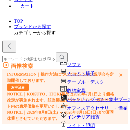
カート
TOP
ブランドから探す
カテゴリーから探す
画像検索
ソファ
外部サイトの商品をカートに追加
チェア・椅子
×
INFORMATION｜操作方法についてオンライン説明会を定
他のサイトで見つけた商品ページのURLを貼り付けて、カートに追加できます
期開催しております。
テーブル・デスク
お申込み
収納家具
NOTICE｜KOKUYO、ITOKI製品は2026年7月1日より価格
パーソナルブース・集中ブー
改定が実施されます。該当製品につきましては、順次サイ
ト内の表示価格を更新いたします。
オフィスアクセサリー・備品
NOTICE｜2026年8月8日(土) ～ 2026年8月16日(日)まで夏季
インテリア雑貨
休業とさせていただきます。
ライト・照明