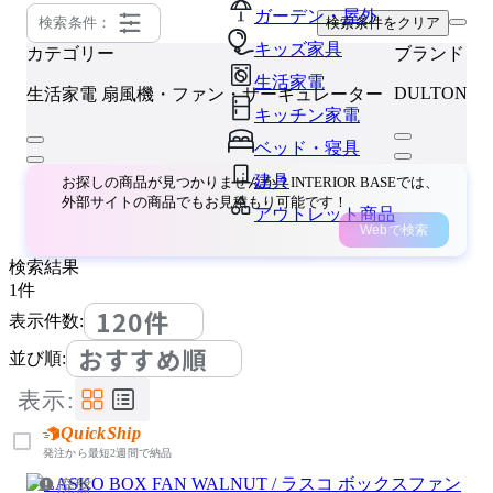
ガーデン・屋外
検索条件：
検索条件をクリア
キッズ家具
カテゴリー
ブランド
生活家電
DULTON
生活家電
扇風機・ファン・サーキュレーター
キッチン家電
ベッド・寝具
建具
お探しの商品が見つかりませんか？INTERIOR BASEでは、
外部サイトの商品でもお見積もり可能です！
アウトレット商品
Webで検索
検索結果
1
件
120件
表示件数:
おすすめ順
並び順:
表示:
QuickShip
発注から最短2週間で納品
廃盤