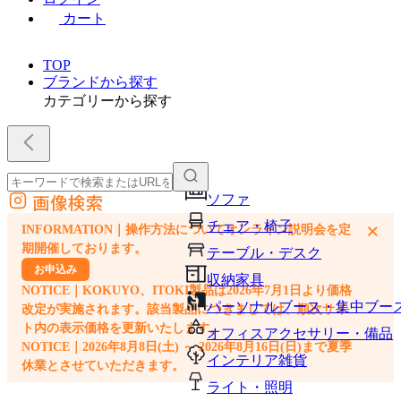
カート
TOP
ブランドから探す
カテゴリーから探す
画像検索
ソファ
外部サイトの商品をカートに追加
チェア・椅子
×
INFORMATION｜操作方法についてオンライン説明会を定
他のサイトで見つけた商品ページのURLを貼り付けて、カートに追加できます
期開催しております。
テーブル・デスク
お申込み
収納家具
NOTICE｜KOKUYO、ITOKI製品は2026年7月1日より価格
パーソナルブース・集中ブー
改定が実施されます。該当製品につきましては、順次サイ
ト内の表示価格を更新いたします。
オフィスアクセサリー・備品
NOTICE｜2026年8月8日(土) ～ 2026年8月16日(日)まで夏季
インテリア雑貨
休業とさせていただきます。
ライト・照明