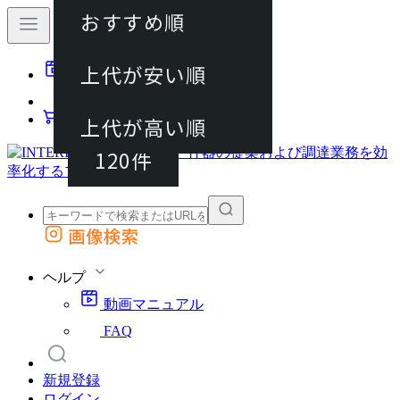
おすすめ順
40件
上代が安い順
動画マニュアル
80件
FAQ
カート
上代が高い順
120件
画像検索
外部サイトの商品をカートに追加
他のサイトで見つけた商品ページのURLを貼り付けて、カートに追加できます
ヘルプ
動画マニュアル
FAQ
新規登録
ログイン