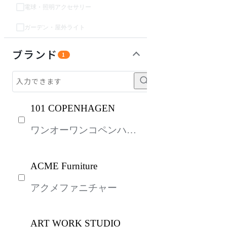
電球・照明アクセサリー
ガーデン・屋外ライト
ガーデン・屋外
生活家電
パーソナルブース・集中ブース
オフィスアクセサリー・備品
インテリア雑貨
キッズ家具
キッチン家電
ベッド・寝具
建具
オフプライス什器
ブランド
1
101 COPENHAGEN
ワンオーワンコペンハー
ゲン
ACME Furniture
アクメファニチャー
ART WORK STUDIO