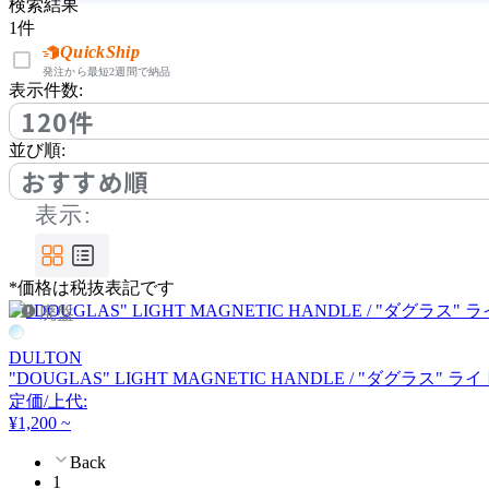
CL Sterling & Son
検索結果
1
件
シーエル スターリングア
QuickShip
発注から最短2週間で納品
ンドサン
表示件数:
120件
Coccole
並び順:
おすすめ順
コッコレ
表示:
cosine
*価格は税抜表記です
コサイン
廃盤
DULTON
DI CLASSE
"DOUGLAS" LIGHT MAGNETIC HANDLE / "ダグラス
定価/上代:
ディクラッセ
¥1,200 ~
Back
1