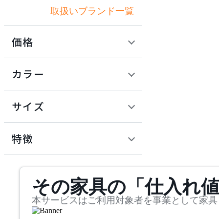
取扱いブランド一覧
アートワークスタジオ
価格
artek
定価 / 上代 (税抜)
検索
カラー
アルテック
~
円
サイズ
Artemide
幅
アルテミデ
検索
特徴
~
Astep
mm
サステナビリティ商品
その家具の「仕入れ
奥行
検索
アステップ
~
本サービスはご利用対象者を事業として家具
BALMUDA