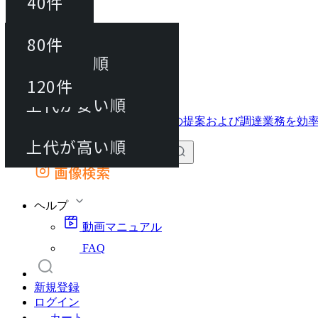
40件
並び替え
40件
80件
おすすめ順
動画マニュアル
80件
120件
FAQ
カート
上代が安い順
120件
上代が高い順
画像検索
外部サイトの商品をカートに追加
他のサイトで見つけた商品ページのURLを貼り付けて、カートに追加できます
ヘルプ
動画マニュアル
FAQ
新規登録
ログイン
カート