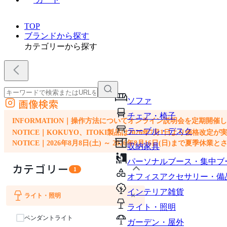
TOP
ブランドから探す
カテゴリーから探す
ソファ
画像検索
外部サイトの商品をカートに追加
チェア・椅子
他のサイトで見つけた商品ページのURLを貼り付けて、カートに追加できます
INFORMATION｜操作方法についてオンライン説明会を定期開催
テーブル・デスク
NOTICE｜KOKUYO、ITOKI製品は2026年7月1日より価
NOTICE｜2026年8月8日(土) ～ 2026年8月16日(日)まで夏季休
収納家具
パーソナルブース・集中ブ
カテゴリー
1
オフィスアクセサリー・備
インテリア雑貨
×
ライト・照明
ソファ
チェア・椅子
テーブル・デスク
収納家具
ライト・照明
ペンダントライト
ガーデン・屋外