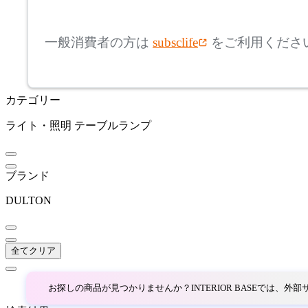
mm
高さ
検索
バルミューダ
一般消費者の方は
subsclife
をご利用くださ
~
BoConcept
mm
カテゴリー
座面高
検索
ボーコンセプト
ライト・照明
テーブルランプ
~
BRID
mm
ブランド
ブリッド
DULTON
BROKIS
全てクリア
ブロッキス
お探しの商品が見つかりませんか？INTERIOR BASEでは、