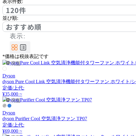
アノニマカステッリ
表示件数:
120件
並び順:
Another Garden
おすすめ順
表示:
アナザーガーデン
*価格は税抜表記です
ARIAKE
廃盤
アリアケ
Dyson
dyson Pure Cool Link 空気清浄機能付タワーファン ホワイト/シ
定価/上代:
arper
¥35,000 ~
廃盤
アルペール
Dyson
dyson Purifier Cool 空気清浄ファン TP07
定価/上代:
arrmet
¥69,000 ~