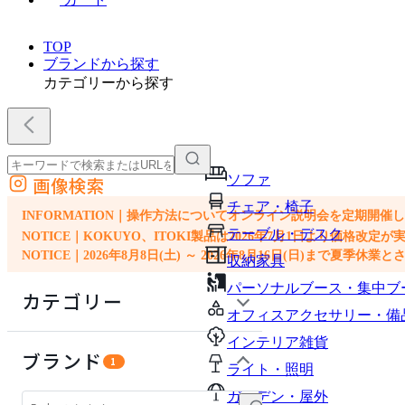
TOP
ブランドから探す
カテゴリーから探す
ソファ
画像検索
外部サイトの商品をカートに追加
チェア・椅子
他のサイトで見つけた商品ページのURLを貼り付けて、カートに追加できます
INFORMATION｜操作方法についてオンライン説明会を定期開催
テーブル・デスク
NOTICE｜KOKUYO、ITOKI製品は2026年7月1日より価
NOTICE｜2026年8月8日(土) ～ 2026年8月16日(日)まで夏季休
収納家具
パーソナルブース・集中ブ
カテゴリー
オフィスアクセサリー・備
インテリア雑貨
生活家電
ブランド
1
ライト・照明
ソファ
ガーデン・屋外