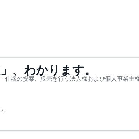
値」、わかります。
・什器の提案、販売を行う法人様および個人事業主
い。