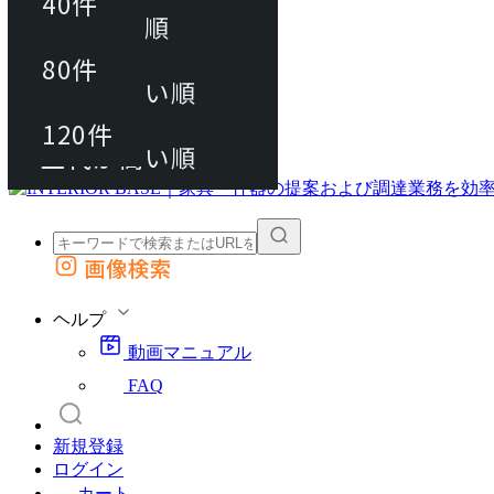
40件
おすすめ順
80件
80件
上代が安い順
動画マニュアル
120件
120件
FAQ
カート
上代が高い順
画像検索
外部サイトの商品をカートに追加
他のサイトで見つけた商品ページのURLを貼り付けて、カートに追加できます
ヘルプ
動画マニュアル
FAQ
新規登録
ログイン
カート