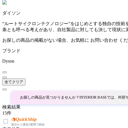
~
ダイソン
AINX
mm
“ルートサイクロンテクノロジー”をはじめとする独自の技
条とも呼べる考えがあり、自社製品に対しても決して現状に
アイネクス
お探しの商品の掲載がない場合、お気軽に
お問い合わせ
くだ
ブランド
aluna
Dyson
アルナ
全てクリア
Andreu World
アンドリューワールド
お探しの商品が見つかりませんか？INTERIOR BASEでは、
検索結果
15
件
ANONIMA CASTELLI
QuickShip
発注から最短2週間で納品