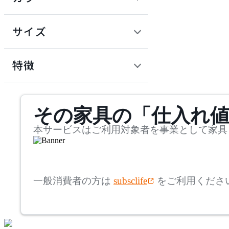
~
建具
オフプライス什器
円
サイズ
ADAL
幅
アダル
検索
特徴
~
ADAL TOTAL INTERIOR
mm
サステナビリティ商品
COLLECTION
その家具の「仕入れ
奥行
検索
アダルトータルインテリ
アコレクション
~
本サービスはご利用対象者を事業として家具
ADRS
mm
高さ
検索
アドレス
一般消費者の方は
subsclife
をご利用くださ
~
AICO
mm
座面高
検索
アイコ