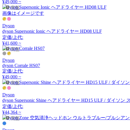
¥49,000 ~
アルナイ
廃盤
画像はイメージです
Astep
Dyson
dyson Supersonic Ionic ヘアドライヤー HD08 ULF
定価/上代:
アステップ
¥41,600 ~
廃盤
AZUMAYA
Dyson
dyson Corrale HS07
アズマヤ
定価/上代:
¥49,000 ~
廃盤
B-LINE
Dyson
dyson Supersonic Shine ヘアドライヤー HD15 ULF /
ビーライン
定価/上代:
¥44,364 ~
廃盤
B.C. SAN MICHELE