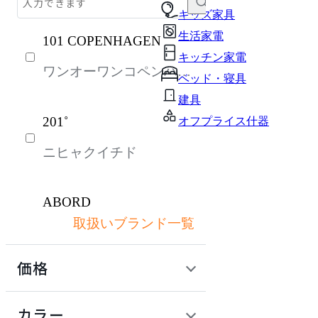
チェア・椅子
キッズ家具
生活家電
101 COPENHAGEN
テーブル・デスク
キッチン家電
ワンオーワンコペンハー
収納家具
ベッド・寝具
ゲン
パーソナルブース・集中ブース
建具
201˚
オフプライス什器
オフィスアクセサリー・備品
ニヒャクイチド
インテリア雑貨
ライト・照明
ABORD
ガーデン・屋外
取扱いブランド一覧
アボール
キッズ家具
価格
キッチン家電
ACME Furniture
ベッド・寝具
定価 / 上代 (税抜)
検索
カラー
アクメファニチャー