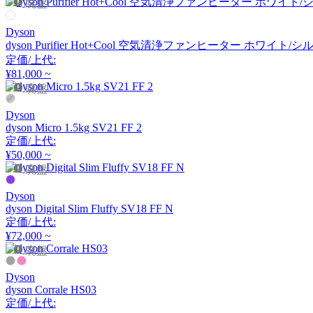
廃盤
アーメット
Dyson
dyson Purifier Hot+Cool 空気清浄ファンヒーター ホワイト/シル
ART WORK STUDIO
定価/上代:
¥81,000 ~
アートワークスタジオ
廃盤
Dyson
dyson Micro 1.5kg SV21 FF 2
artek
定価/上代:
¥50,000 ~
アルテック
廃盤
Dyson
dyson Digital Slim Fluffy SV18 FF N
Artemide
定価/上代:
¥72,000 ~
アルテミデ
廃盤
Dyson
dyson Corrale HS03
ARUNAi
定価/上代: