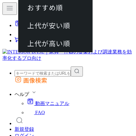
おすすめ順
80件
上代が安い順
動画マニュアル
120件
FAQ
カート
上代が高い順
画像検索
外部サイトの商品をカートに追加
他のサイトで見つけた商品ページのURLを貼り付けて、カートに追加できます
ヘルプ
動画マニュアル
FAQ
新規登録
ログイン