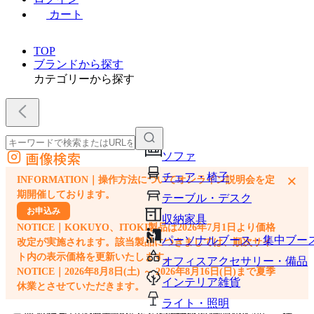
カート
TOP
ブランドから探す
カテゴリーから探す
画像検索
ソファ
外部サイトの商品をカートに追加
チェア・椅子
×
INFORMATION｜操作方法についてオンライン説明会を定
他のサイトで見つけた商品ページのURLを貼り付けて、カートに追加できます
期開催しております。
テーブル・デスク
お申込み
収納家具
NOTICE｜KOKUYO、ITOKI製品は2026年7月1日より価格
パーソナルブース・集中ブー
改定が実施されます。該当製品につきましては、順次サイ
ト内の表示価格を更新いたします。
オフィスアクセサリー・備品
NOTICE｜2026年8月8日(土) ～ 2026年8月16日(日)まで夏季
インテリア雑貨
休業とさせていただきます。
ライト・照明