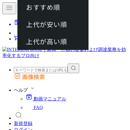
おすすめ順
80件
上代が安い順
動画マニュアル
120件
FAQ
カート
上代が高い順
画像検索
外部サイトの商品をカートに追加
他のサイトで見つけた商品ページのURLを貼り付けて、カートに追加できます
ヘルプ
動画マニュアル
FAQ
新規登録
ログイン