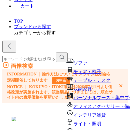
カート
TOP
ブランドから探す
カテゴリーから探す
ソファ
画像検索
外部サイトの商品をカートに追加
チェア・椅子
INFORMATION ｜操作方法についてオンライン説明会を
他のサイトで見つけた商品ページのURLを貼り付けて、カートに追加できます
テーブル・デスク
定期開催しております
お申込
×
NOTICE ｜ KOKUYO・ITOKI製品は2026年7月1日より価
収納家具
格改定が実施されます。該当製品につきましては、順次サ
イト内の表示価格を更新いたします。
パーソナルブース・集中ブ
オフィスアクセサリー・備
インテリア雑貨
ライト・照明