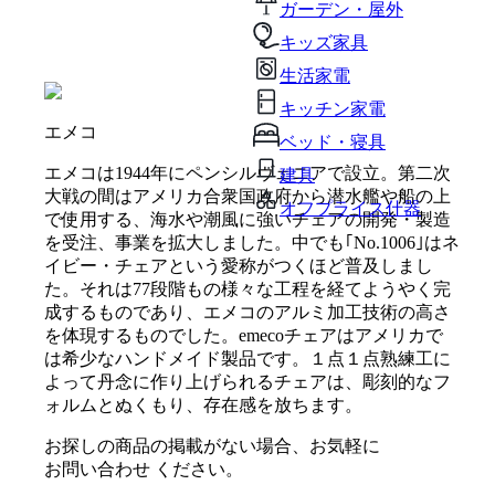
ガーデン・屋外
キッズ家具
生活家電
キッチン家電
エメコ
ベッド・寝具
エメコは1944年にペンシルヴェニアで設立。第二次
建具
大戦の間はアメリカ合衆国政府から潜水艦や船の上
オフプライス什器
で使用する、海水や潮風に強いチェアの開発・製造
を受注、事業を拡大しました。中でも｢No.1006｣はネ
イビー・チェアという愛称がつくほど普及しまし
た。それは77段階もの様々な工程を経てようやく完
成するものであり、エメコのアルミ加工技術の高さ
を体現するものでした。emecoチェアはアメリカで
は希少なハンドメイド製品です。１点１点熟練工に
よって丹念に作り上げられるチェアは、彫刻的なフ
ォルムとぬくもり、存在感を放ちます。
お探しの商品の掲載がない場合、お気軽に
お問い合わせ
ください。