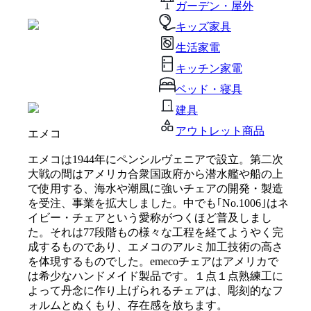
ガーデン・屋外
キッズ家具
生活家電
キッチン家電
ベッド・寝具
建具
アウトレット商品
エメコ
エメコは1944年にペンシルヴェニアで設立。第二次
大戦の間はアメリカ合衆国政府から潜水艦や船の上
で使用する、海水や潮風に強いチェアの開発・製造
を受注、事業を拡大しました。中でも｢No.1006｣はネ
イビー・チェアという愛称がつくほど普及しまし
た。それは77段階もの様々な工程を経てようやく完
成するものであり、エメコのアルミ加工技術の高さ
を体現するものでした。emecoチェアはアメリカで
は希少なハンドメイド製品です。１点１点熟練工に
よって丹念に作り上げられるチェアは、彫刻的なフ
ォルムとぬくもり、存在感を放ちます。