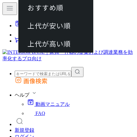
おすすめ順
80件
上代が安い順
動画マニュアル
120件
FAQ
カート
上代が高い順
画像検索
外部サイトの商品をカートに追加
他のサイトで見つけた商品ページのURLを貼り付けて、カートに追加できます
ヘルプ
動画マニュアル
FAQ
新規登録
ログイン