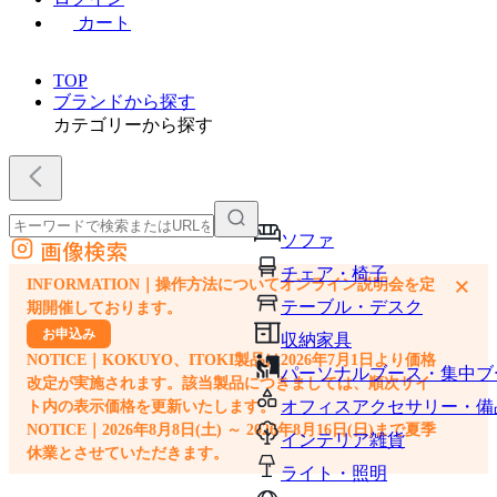
カート
TOP
ブランドから探す
カテゴリーから探す
ソファ
画像検索
外部サイトの商品をカートに追加
チェア・椅子
×
INFORMATION｜操作方法についてオンライン説明会を定
他のサイトで見つけた商品ページのURLを貼り付けて、カートに追加できます
テーブル・デスク
期開催しております。
お申込み
収納家具
NOTICE｜KOKUYO、ITOKI製品は2026年7月1日より価格
パーソナルブース・集中ブ
改定が実施されます。該当製品につきましては、順次サイ
オフィスアクセサリー・備
ト内の表示価格を更新いたします。
NOTICE｜2026年8月8日(土) ～ 2026年8月16日(日)まで夏季
インテリア雑貨
休業とさせていただきます。
ライト・照明