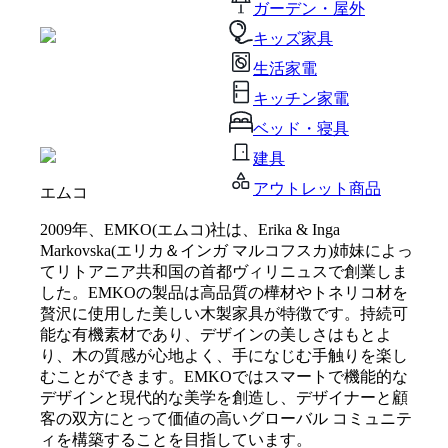
ガーデン・屋外
キッズ家具
生活家電
キッチン家電
ベッド・寝具
建具
アウトレット商品
エムコ
2009年、EMKO(エムコ)社は、Erika & Inga
Markovska(エリカ＆インガ マルコフスカ)姉妹によっ
てリトアニア共和国の首都ヴィリニュスで創業しま
した。EMKOの製品は高品質の樺材やトネリコ材を
贅沢に使用した美しい木製家具が特徴です。持続可
能な有機素材であり、デザインの美しさはもとよ
り、木の質感が心地よく、手になじむ手触りを楽し
むことができます。EMKOではスマートで機能的な
デザインと現代的な美学を創造し、デザイナーと顧
客の双方にとって価値の高いグローバル コミュニテ
ィを構築することを目指しています。