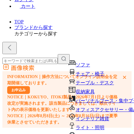
カート
TOP
ブランドから探す
カテゴリーから探す
ソファ
画像検索
外部サイトの商品をカートに追加
チェア・椅子
×
INFORMATION｜操作方法についてオンライン説明会を定
他のサイトで見つけた商品ページのURLを貼り付けて、カートに追加できます
テーブル・デスク
期開催しております。
お申込み
収納家具
NOTICE｜KOKUYO、ITOKI製品は2026年7月1日より価格
パーソナルブース・集中ブ
改定が実施されます。該当製品につきましては、順次サイ
オフィスアクセサリー・備
ト内の表示価格を更新いたします。
NOTICE｜2026年8月8日(土) ～ 2026年8月16日(日)まで夏季
インテリア雑貨
休業とさせていただきます。
ライト・照明