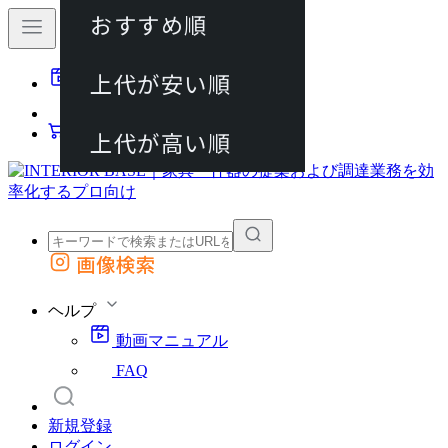
おすすめ順
80件
上代が安い順
動画マニュアル
120件
FAQ
カート
上代が高い順
画像検索
外部サイトの商品をカートに追加
他のサイトで見つけた商品ページのURLを貼り付けて、カートに追加できます
ヘルプ
動画マニュアル
FAQ
新規登録
ログイン