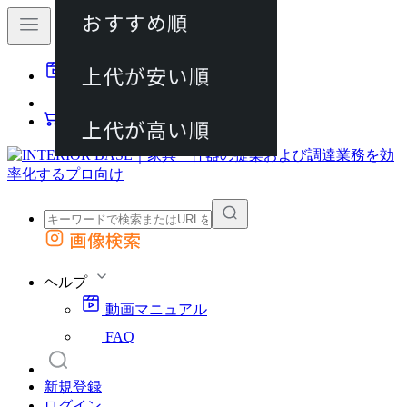
おすすめ順
80件
上代が安い順
動画マニュアル
120件
FAQ
カート
上代が高い順
画像検索
外部サイトの商品をカートに追加
他のサイトで見つけた商品ページのURLを貼り付けて、カートに追加できます
ヘルプ
動画マニュアル
FAQ
新規登録
ログイン