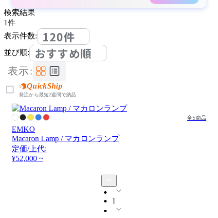
検索結果
1
件
120件
表示件数:
おすすめ順
並び順:
表示:
QuickShip
発注から最短2週間で納品
全5商品
EMKO
Macaron Lamp / マカロンランプ
定価/上代:
¥52,000 ~
1