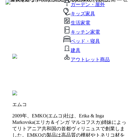
ガーデン・屋外
キッズ家具
生活家電
キッチン家電
ベッド・寝具
建具
アウトレット商品
エムコ
2009年、EMKO(エムコ)社は、Erika & Inga
Markovska(エリカ＆インガ マルコフスカ)姉妹によっ
てリトアニア共和国の首都ヴィリニュスで創業しま
した。EMKOの製品は高品質の樺材やトネリコ材を