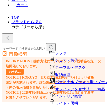
カート
TOP
ブランドから探す
カテゴリーから探す
画像検索
ソファ
外部サイトの商品をカートに追加
チェア・椅子
×
INFORMATION｜操作方法についてオンライン説明会を定
他のサイトで見つけた商品ページのURLを貼り付けて、カートに追加できます
期開催しております。
テーブル・デスク
お申込み
収納家具
NOTICE｜KOKUYO、ITOKI製品は2026年7月1日より価格
パーソナルブース・集中ブー
改定が実施されます。該当製品につきましては、順次サイ
ト内の表示価格を更新いたします。
オフィスアクセサリー・備品
NOTICE｜2026年8月8日(土) ～ 2026年8月16日(日)まで夏季
インテリア雑貨
休業とさせていただきます。
ライト・照明