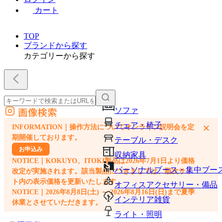
カート
TOP
ブランドから探す
カテゴリーから探す
画像検索
ソファ
外部サイトの商品をカートに追加
チェア・椅子
×
INFORMATION｜操作方法についてオンライン説明会を定
他のサイトで見つけた商品ページのURLを貼り付けて、カートに追加できます
期開催しております。
テーブル・デスク
お申込み
収納家具
NOTICE｜KOKUYO、ITOKI製品は2026年7月1日より価格
パーソナルブース・集中ブー
改定が実施されます。該当製品につきましては、順次サイ
ト内の表示価格を更新いたします。
オフィスアクセサリー・備品
NOTICE｜2026年8月8日(土) ～ 2026年8月16日(日)まで夏季
インテリア雑貨
休業とさせていただきます。
ライト・照明