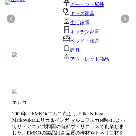
ガーデン・屋外
キッズ家具
生活家電
キッチン家電
ベッド・寝具
建具
アウトレット商品
エムコ
2009年、EMKO(エムコ)社は、Erika & Inga
Markovska(エリカ＆インガ マルコフスカ)姉妹によっ
てリトアニア共和国の首都ヴィリニュスで創業しま
した。EMKOの製品は高品質の樺材やトネリコ材を