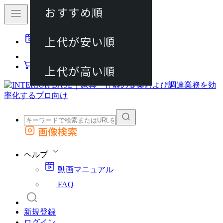
おすすめ順
80件
上代が安い順
動画マニュアル
120件
FAQ
カート
上代が高い順
画像検索
外部サイトの商品をカートに追加
他のサイトで見つけた商品ページのURLを貼り付けて、カートに追加できます
ヘルプ
動画マニュアル
FAQ
新規登録
ログイン