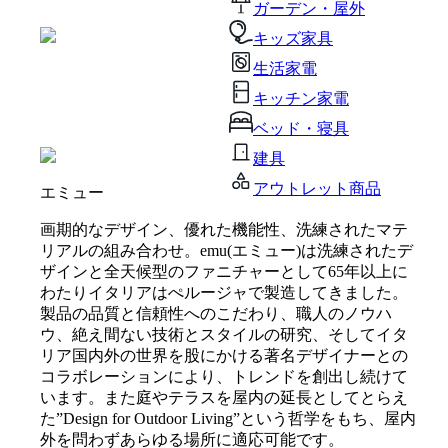
ガーデン・屋外
キッズ家具
生活家電
キッチン家電
ベッド・寝具
建具
アウトレット商品
エミュー
画期的なデザイン、優れた機能性、洗練されたマテ
リアルの組み合わせ。emu(エミュー)は洗練されたデ
ザインと全天候型のファニチャーとして65年以上に
わたりイタリアはぺルージャで製造してきました。
製品の品質と信頼性へのこだわり、職人のノウハ
ウ、絶え間ない技術とスタイルの研究、そしてイタ
リア国内外の世界を股にかける著名デザイナーとの
コラボレーションにより、トレンドを創出し続けて
います。また庭やテラスを屋内の延長としてとらえ
た”Design for Outdoor Living”という哲学をもち、屋内
外を問わずあらゆる場所に適応可能です。