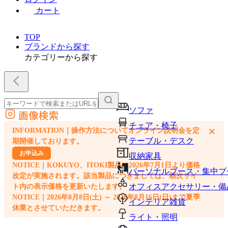
カート
TOP
ブランドから探す
カテゴリーから探す
ソファ
画像検索
外部サイトの商品をカートに追加
チェア・椅子
×
INFORMATION｜操作方法についてオンライン説明会を定
他のサイトで見つけた商品ページのURLを貼り付けて、カートに追加できます
テーブル・デスク
期開催しております。
お申込み
収納家具
NOTICE｜KOKUYO、ITOKI製品は2026年7月1日より価格
パーソナルブース・集中ブ
改定が実施されます。該当製品につきましては、順次サイ
オフィスアクセサリー・備
ト内の表示価格を更新いたします。
NOTICE｜2026年8月8日(土) ～ 2026年8月16日(日)まで夏季
インテリア雑貨
休業とさせていただきます。
ライト・照明