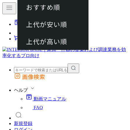
おすすめ順
80件
上代が安い順
動画マニュアル
120件
FAQ
カート
上代が高い順
画像検索
外部サイトの商品をカートに追加
他のサイトで見つけた商品ページのURLを貼り付けて、カートに追加できます
ヘルプ
動画マニュアル
FAQ
新規登録
ログイン