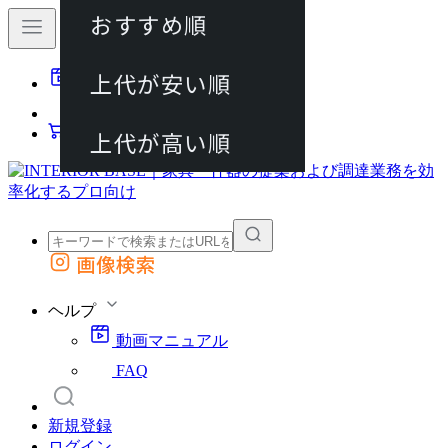
おすすめ順
80件
上代が安い順
動画マニュアル
120件
FAQ
カート
上代が高い順
画像検索
外部サイトの商品をカートに追加
他のサイトで見つけた商品ページのURLを貼り付けて、カートに追加できます
ヘルプ
動画マニュアル
FAQ
新規登録
ログイン