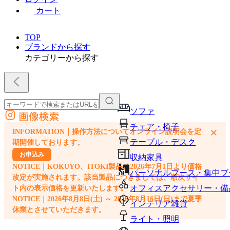
カート
TOP
ブランドから探す
カテゴリーから探す
ソファ
画像検索
外部サイトの商品をカートに追加
チェア・椅子
×
INFORMATION｜操作方法についてオンライン説明会を定
他のサイトで見つけた商品ページのURLを貼り付けて、カートに追加できます
テーブル・デスク
期開催しております。
お申込み
収納家具
NOTICE｜KOKUYO、ITOKI製品は2026年7月1日より価格
パーソナルブース・集中ブ
改定が実施されます。該当製品につきましては、順次サイ
オフィスアクセサリー・備
ト内の表示価格を更新いたします。
NOTICE｜2026年8月8日(土) ～ 2026年8月16日(日)まで夏季
インテリア雑貨
休業とさせていただきます。
ライト・照明