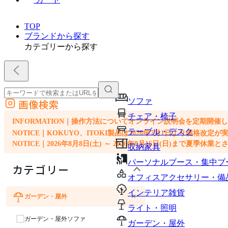
TOP
ブランドから探す
カテゴリーから探す
ソファ
画像検索
外部サイトの商品をカートに追加
チェア・椅子
他のサイトで見つけた商品ページのURLを貼り付けて、カートに追加できます
INFORMATION｜操作方法についてオンライン説明会を定期開催
テーブル・デスク
NOTICE｜KOKUYO、ITOKI製品は2026年7月1日より価
NOTICE｜2026年8月8日(土) ～ 2026年8月16日(日)まで夏季休
収納家具
パーソナルブース・集中ブ
カテゴリー
オフィスアクセサリー・備
インテリア雑貨
×
ガーデン・屋外
チェア・椅子
テーブル・デスク
オフィスアクセサリー・備品
インテリア雑貨
ライト・照明
ガーデン・屋外ソファ
ガーデン・屋外