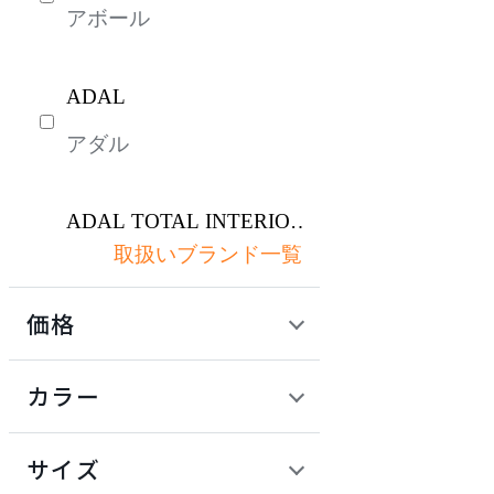
アボール
ADAL
アダル
ADAL TOTAL INTERIOR
COLLECTION
取扱いブランド一覧
アダルトータルインテリ
アコレクション
価格
arper
定価 / 上代 (税抜)
検索
カラー
アルペール
~
円
サイズ
arrmet