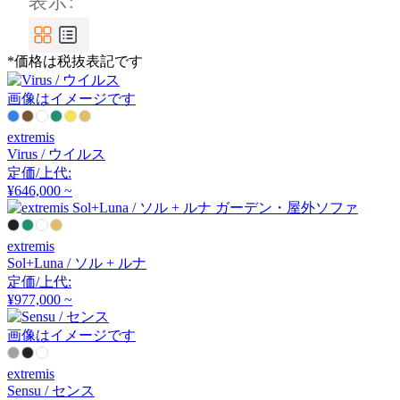
表示:
ヘイ
*価格は税抜表記です
highcollar
画像はイメージです
ハイカラー
extremis
Virus / ウイルス
定価/上代:
¥646,000 ~
HIKARI
ヒカリ
extremis
Sol+Luna / ソル + ルナ
定価/上代:
¥977,000 ~
Höfats
画像はイメージです
ホーファッツ
extremis
Sensu / センス