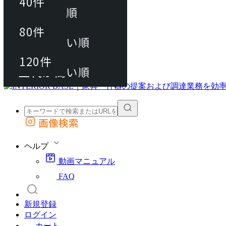
40件
おすすめ順
80件
80件
上代が安い順
動画マニュアル
120件
120件
FAQ
カート
上代が高い順
画像検索
外部サイトの商品をカートに追加
他のサイトで見つけた商品ページのURLを貼り付けて、カートに追加できます
ヘルプ
動画マニュアル
FAQ
新規登録
ログイン
カート