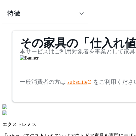
幅
アーメット
検索
特徴
~
AZUMAYA
mm
サステナビリティ商品
その家具の「仕入れ
奥行
検索
アズマヤ
~
本サービスはご利用対象者を事業として家具
BoConcept
mm
高さ
検索
ボーコンセプト
一般消費者の方は
subsclife
をご利用くださ
~
COLOS
mm
座面高
検索
コロス
~
エクストレミス
DULTON
mm
「extremis(エクストレミス)」はアウトドア家具を専門にデ