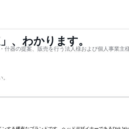
値」、わかります。
・什器の提案、販売を行う法人様および個人事業主
い。
ザインする稀有なブランドです。ヘッドデザイナーであるDirk W