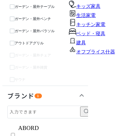
キッズ家具
ガーデン・屋外テーブル
生活家電
ガーデン・屋外ベンチ
キッチン家電
ガーデン・屋外パラソル
ベッド・寝具
建具
アウトドアグリル
オフプライス什器
ガーデン・屋外チェア
ガーデン・屋外雑貨
サウナ
ソファ
収納家具
パーソナルブース・集中ブース
ライト・照明
キッズ家具
生活家電
キッチン家電
ベッド・寝具
建具
オフプライス什器
ブランド
1
ABORD