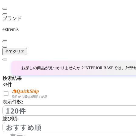
フリッツハンセン
ブランド
extremis
Grythyttan
グリュートヒュッタン
全てクリア
GUBI
お探しの商品が見つかりませんか？INTERIOR BASEでは、
検索結果
グビ
33
件
QuickShip
発注から最短2週間で納品
HangOut
表示件数:
120件
ハングアウト
並び順:
おすすめ順
HAY