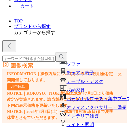
カート
TOP
ブランドから探す
カテゴリーから探す
画像検索
ソファ
外部サイトの商品をカートに追加
チェア・椅子
×
INFORMATION｜操作方法についてオンライン説明会を定
他のサイトで見つけた商品ページのURLを貼り付けて、カートに追加できます
期開催しております。
テーブル・デスク
お申込み
収納家具
NOTICE｜KOKUYO、ITOKI製品は2026年7月1日より価格
パーソナルブース・集中ブー
改定が実施されます。該当製品につきましては、順次サイ
ト内の表示価格を更新いたします。
オフィスアクセサリー・備品
NOTICE｜2026年8月8日(土) ～ 2026年8月16日(日)まで夏季
インテリア雑貨
休業とさせていただきます。
ライト・照明