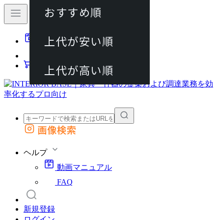
おすすめ順
80件
上代が安い順
動画マニュアル
120件
FAQ
カート
上代が高い順
画像検索
外部サイトの商品をカートに追加
他のサイトで見つけた商品ページのURLを貼り付けて、カートに追加できます
ヘルプ
動画マニュアル
FAQ
新規登録
ログイン