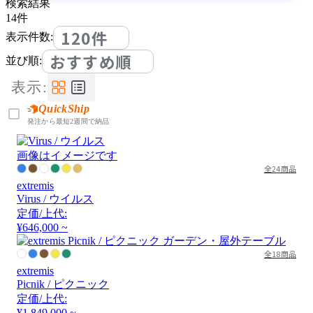
検索結果
14
件
120件
表示件数:
おすすめ順
並び順:
表示:
QuickShip
発注から最短2週間で納品
画像はイメージです
全24商品
extremis
Virus / ウイルス
定価/上代:
¥646,000 ~
全18商品
extremis
Picnik / ピクニック
定価/上代:
¥1,849,000 ~