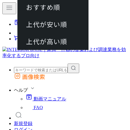
おすすめ順
80件
上代が安い順
動画マニュアル
120件
FAQ
カート
上代が高い順
画像検索
外部サイトの商品をカートに追加
他のサイトで見つけた商品ページのURLを貼り付けて、カートに追加できます
ヘルプ
動画マニュアル
FAQ
新規登録
ログイン