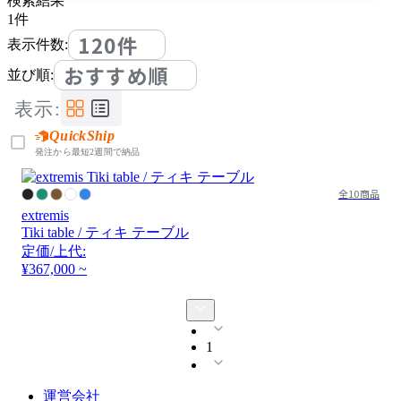
検索結果
1
件
120件
表示件数:
おすすめ順
並び順:
表示:
QuickShip
発注から最短2週間で納品
全10商品
extremis
Tiki table / ティキ テーブル
定価/上代:
¥367,000 ~
1
運営会社