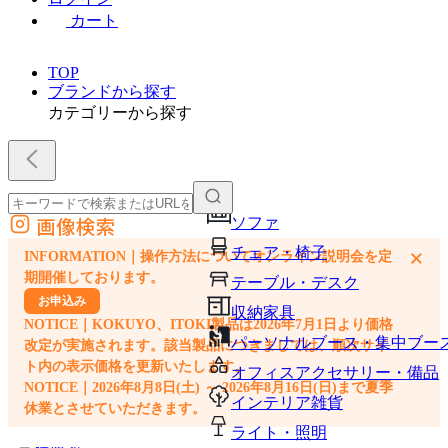
カート
TOP
ブランドから探す
カテゴリーから探す
画像検索
ソファ
外部サイトの商品をカートに追加
チェア・椅子
×
INFORMATION｜操作方法についてオンライン説明会を定
他のサイトで見つけた商品ページのURLを貼り付けて、カートに追加できます
期開催しております。
テーブル・デスク
お申込み
収納家具
NOTICE｜KOKUYO、ITOKI製品は2026年7月1日より価格
パーソナルブース・集中ブー
改定が実施されます。該当製品につきましては、順次サイ
ト内の表示価格を更新いたします。
オフィスアクセサリー・備品
NOTICE｜2026年8月8日(土) ～ 2026年8月16日(日)まで夏季
インテリア雑貨
休業とさせていただきます。
ライト・照明