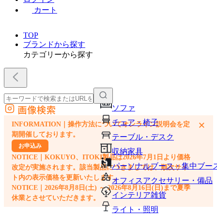
カート
TOP
ブランドから探す
カテゴリーから探す
画像検索
ソファ
外部サイトの商品をカートに追加
チェア・椅子
×
INFORMATION｜操作方法についてオンライン説明会を定
他のサイトで見つけた商品ページのURLを貼り付けて、カートに追加できます
期開催しております。
テーブル・デスク
お申込み
収納家具
NOTICE｜KOKUYO、ITOKI製品は2026年7月1日より価格
パーソナルブース・集中ブー
改定が実施されます。該当製品につきましては、順次サイ
ト内の表示価格を更新いたします。
オフィスアクセサリー・備品
NOTICE｜2026年8月8日(土) ～ 2026年8月16日(日)まで夏季
インテリア雑貨
休業とさせていただきます。
ライト・照明