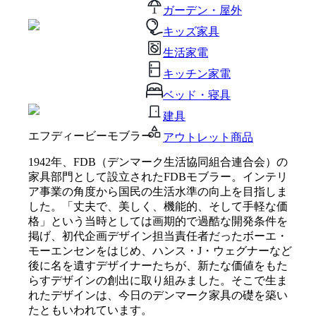
ガーデン・屋外
キッズ家具
生活家電
キッチン家電
ベッド・寝具
建具
エフディービーモブラー
アウトレット商品
1942年、FDB（デンマーク生活協同組合連合会）の
家具部門として設立されたFDBモブラー。インテリ
ア事業の角度から国民の生活水準の向上を目指しま
した。「丈夫で、美しく、機能的、そして手軽な価
格」という当時としては画期的で過酷な開発条件を
掲げ、初代企画デザイン担当責任者だったボーエ・
モーエンセンをはじめ、ハンス・J・ウェグナーなど
後に名を遺すデザイナーたちが、新たな価値をもた
らすデザインの創出に取り組みました。そこで生ま
れたデザインは、今日のデンマーク家具の礎を築い
たともいわれています。