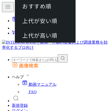
おすすめ順
80件
上代が安い順
動画マニュアル
120件
FAQ
カート
上代が高い順
画像検索
外部サイトの商品をカートに追加
他のサイトで見つけた商品ページのURLを貼り付けて、カートに追加できます
ヘルプ
動画マニュアル
FAQ
新規登録
ログイン