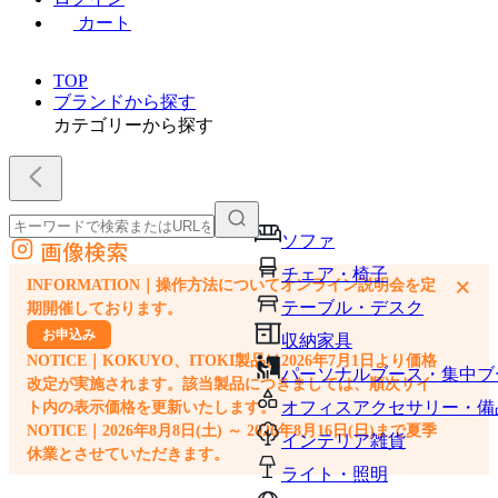
カート
TOP
ブランドから探す
カテゴリーから探す
ソファ
画像検索
外部サイトの商品をカートに追加
チェア・椅子
×
INFORMATION｜操作方法についてオンライン説明会を定
他のサイトで見つけた商品ページのURLを貼り付けて、カートに追加できます
テーブル・デスク
期開催しております。
お申込み
収納家具
NOTICE｜KOKUYO、ITOKI製品は2026年7月1日より価格
パーソナルブース・集中ブ
改定が実施されます。該当製品につきましては、順次サイ
オフィスアクセサリー・備
ト内の表示価格を更新いたします。
NOTICE｜2026年8月8日(土) ～ 2026年8月16日(日)まで夏季
インテリア雑貨
休業とさせていただきます。
ライト・照明