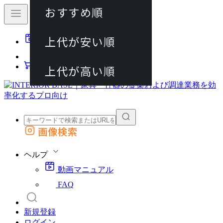
おすすめ順
80件
上代が安い順
動画マニュアル
120件
FAQ
カート
上代が高い順
画像検索
外部サイトの商品をカートに追加
他のサイトで見つけた商品ページのURLを貼り付けて、カートに追加できます
ヘルプ
動画マニュアル
FAQ
新規登録
ログイン