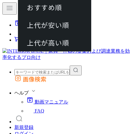
おすすめ順
80件
上代が安い順
動画マニュアル
120件
FAQ
カート
上代が高い順
画像検索
外部サイトの商品をカートに追加
他のサイトで見つけた商品ページのURLを貼り付けて、カートに追加できます
ヘルプ
動画マニュアル
FAQ
新規登録
ログイン