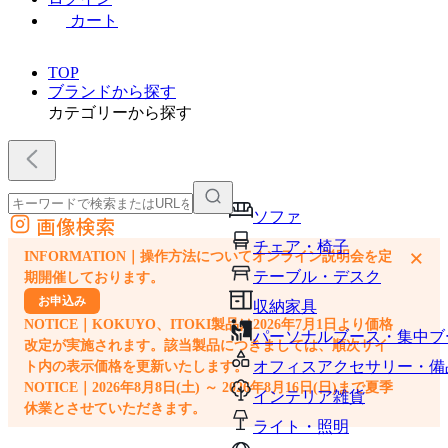
カート
TOP
ブランドから探す
カテゴリーから探す
ソファ
画像検索
外部サイトの商品をカートに追加
チェア・椅子
×
INFORMATION｜操作方法についてオンライン説明会を定
他のサイトで見つけた商品ページのURLを貼り付けて、カートに追加できます
テーブル・デスク
期開催しております。
お申込み
収納家具
NOTICE｜KOKUYO、ITOKI製品は2026年7月1日より価格
パーソナルブース・集中ブ
改定が実施されます。該当製品につきましては、順次サイ
オフィスアクセサリー・備
ト内の表示価格を更新いたします。
NOTICE｜2026年8月8日(土) ～ 2026年8月16日(日)まで夏季
インテリア雑貨
休業とさせていただきます。
ライト・照明