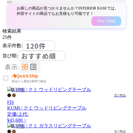
お探しの商品が見つかりませんか？INTERIOR BASEでは、
外部サイトの商品でもお見積もり可能です！
Webで検索
検索結果
25
件
120件
表示件数:
おすすめ順
並び順:
表示:
QuickShip
発注から最短2週間で納品
廃盤
全2商品
FIS
KUMI / クミ ウッドリビングテーブル
定価/上代:
¥45,600 ~
廃盤
全2商品