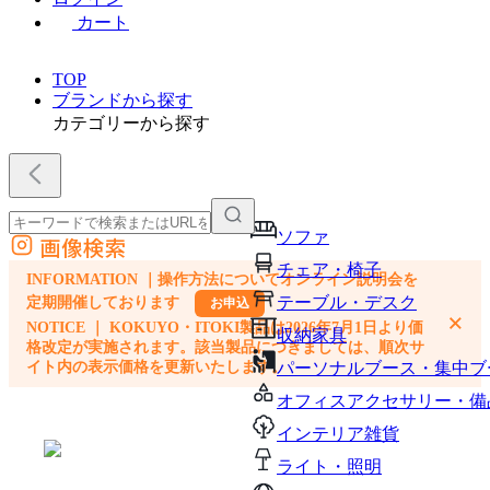
カート
TOP
ブランドから探す
カテゴリーから探す
ソファ
画像検索
外部サイトの商品をカートに追加
チェア・椅子
INFORMATION ｜操作方法についてオンライン説明会を
他のサイトで見つけた商品ページのURLを貼り付けて、カートに追加できます
テーブル・デスク
定期開催しております
お申込
×
NOTICE ｜ KOKUYO・ITOKI製品は2026年7月1日より価
収納家具
格改定が実施されます。該当製品につきましては、順次サ
イト内の表示価格を更新いたします。
パーソナルブース・集中ブ
オフィスアクセサリー・備
インテリア雑貨
ライト・照明