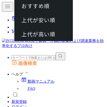
おすすめ順
80件
上代が安い順
動画マニュアル
120件
FAQ
カート
上代が高い順
画像検索
外部サイトの商品をカートに追加
他のサイトで見つけた商品ページのURLを貼り付けて、カートに追加できます
ヘルプ
動画マニュアル
FAQ
新規登録
ログイン