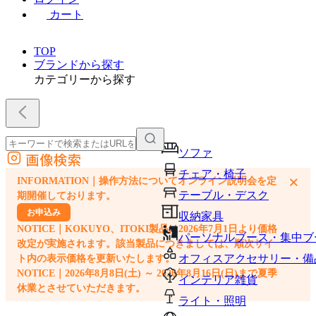
カート
TOP
ブランドから探す
カテゴリーから探す
ソファ
画像検索
外部サイトの商品をカートに追加
チェア・椅子
×
INFORMATION｜操作方法についてオンライン説明会を定
他のサイトで見つけた商品ページのURLを貼り付けて、カートに追加できます
テーブル・デスク
期開催しております。
お申込み
収納家具
NOTICE｜KOKUYO、ITOKI製品は2026年7月1日より価格
パーソナルブース・集中ブ
改定が実施されます。該当製品につきましては、順次サイ
オフィスアクセサリー・備
ト内の表示価格を更新いたします。
NOTICE｜2026年8月8日(土) ～ 2026年8月16日(日)まで夏季
インテリア雑貨
休業とさせていただきます。
ライト・照明