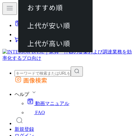
おすすめ順
80件
上代が安い順
動画マニュアル
120件
FAQ
カート
上代が高い順
画像検索
外部サイトの商品をカートに追加
他のサイトで見つけた商品ページのURLを貼り付けて、カートに追加できます
ヘルプ
動画マニュアル
FAQ
新規登録
ログイン